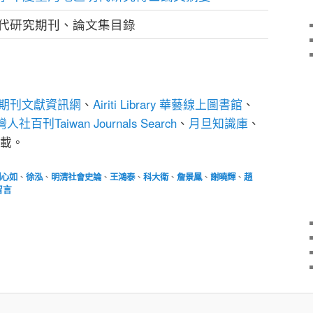
代研究期刊、論文集目錄
期刊文獻資訊網
、
Airiti Library 華藝線上圖書館
、
人社百刊Taiwan Journals Search
、
月旦知識庫
、
載。
劉心如
、
徐泓
、
明清社會史論
、
王鴻泰
、
科大衛
、
詹景鳳
、
謝曉輝
、
趙
留言