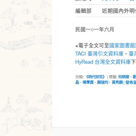
編輯部
近期國內外明
民國一○一年六月
※電子全文可至
國家圖書館
TACI 臺灣引文資料庫
、
臺灣
HyRead 台灣全文資料庫
下
分類:
《明代研究》
|
標籤:
何炳棣
、
晶
、
陳學霖
、
顏瑞均
、
黃秀顏
|
發佈