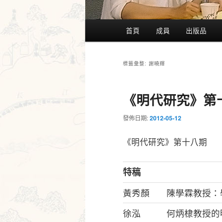
主
首頁
成員
出版品
要
選
單
謝曉輝
標籤彙整:
《明代研究》第
發佈日期:
2012-05-12
《明代研究》第十八期
特稿
黃秀顏
陳學霖教授：
徐泓
何炳棣教授的