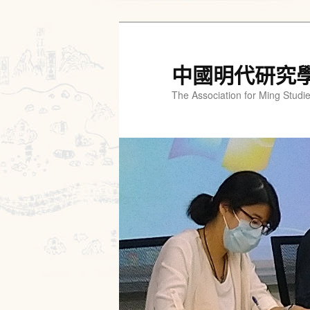
跳
跳
至
至
主
輔
中國明代研究
要
助
The Association for Ming Studi
內
內
容
容