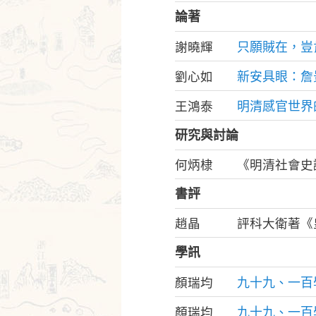
論著
只願賊在，豈
謝曉輝
新安具眼：詹
劉心如
明清感官世界
王鴻泰
研究與討論
何炳棣
《明清社會史
書評
趙晶
評科大衛著《
學訊
九十九、一百
顏瑞均
九十九、一百
顏瑞均