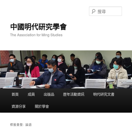
跳
跳
至
至
搜
主
輔
尋
要
助
中國明代研究學會
內
內
容
容
The Association for Ming Studies
主
首頁
成員
出版品
歷年活動資訊
明代研究文書
要
選
資源分享
關於學會
單
論語
標籤彙整: