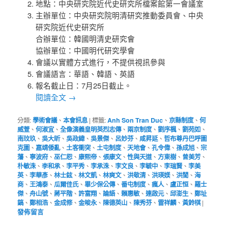
地點：中央研究院近代史研究所檔案館第一會議室
主辦單位：中央研究院明清研究推動委員會、中央
研究院近代史研究所
合辦單位：韓國明清史研究會
協辦單位：中國明代研究學會
會議以實體方式進行，不提供視訊參與
會議語言：華語、韓語、英語
報名截止日：7月25日截止。
閱讀全文
→
分類:
學術會議
、
本會訊息
|
標籤:
Anh Son Tran Duc
、
京縣制度
、
何
威萱
、
何淑宜
、
全像演義皇明英烈志傳
、
兩京制度
、
劉序楓
、
劉苑如
、
南玟玖
、
吳大昕
、
吳政緯
、
吳景傑
、
呂妙芬
、
咸昇延
、
哲布尊丹巴呼圖
克圖
、
嘉靖倭亂
、
土客衝突
、
土屯制度
、
天地會
、
孔令偉
、
孫成旭
、
宗
藩
、
寧波府
、
巫仁恕
、
康熙帝
、
張康文
、
性與天道
、
方東樹
、
曾美芳
、
朴敏洙
、
李和承
、
李平秀
、
李承洙
、
李文良
、
李毓中
、
李瑞賢
、
李美
英
、
李華彥
、
林士鉉
、
林文凱
、
林爽文
、
洪敬清
、
洪瑛媄
、
洪誾
、
海
商
、
王鴻泰
、
瓜爾佳氏
、
畢少保公傳
、
番屯制度
、
瘋人
、
盧正恒
、
羅士
傑
、
舟山號
、
蔣平階
、
許富翔
、
論語
、
賴惠敏
、
連啟元
、
邱澎生
、
鄭址
鎬
、
鄭相浩
、
金成修
、
金晙永
、
陳德英山
、
陳秀芬
、
雷祥麟
、
黃鈴棋
|
發佈留言