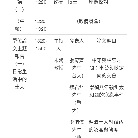
講
1220
教授
博士
座像探討
（二）
（午
1220-
（敬備餐盒）
餐）
1320
學位論
1320-
主持
發表人
論文題目
文主題
1500
人
報告
朱鴻
張育齊
相守與相忘之
（一）
教授
先生
間：李贄與耿定
日常生
(台大)
向的交會
活中的
士人
魏君州
崇禎八年穎州太
先生
和縣的寇亂事件
（暨
大）
李侑儒
明清士人對鐘錶
先生
的認識與態度
（政