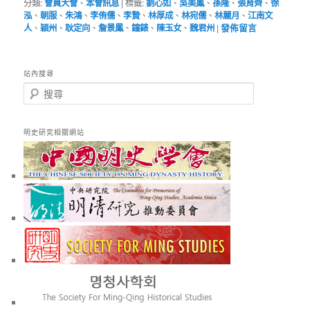
分類:
會員大會
、
本會訊息
|
標籤:
劉心如
、
吳美鳳
、
孫隆
、
張育齊
、
徐
泓
、
朝服
、
朱鴻
、
李侑儒
、
李贄
、
林厚成
、
林宛儒
、
林麗月
、
江南文
人
、
穎州
、
耿定向
、
詹景鳳
、
鐘錶
、
陳玉女
、
魏君州
|
發佈留言
站內搜尋
搜
尋
明史研究相關網站