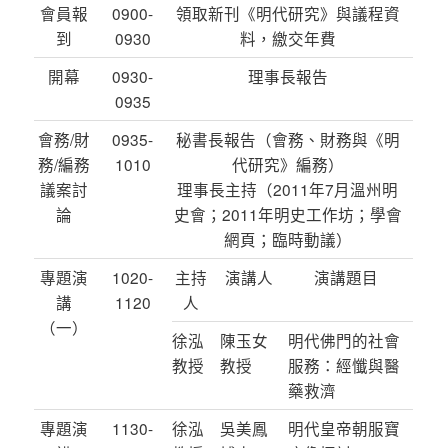
會員報
0900-
領取新刊《明代研究》與議程資
到
0930
料，繳交年費
開幕
0930-
理事長報告
0935
會務/財
0935-
秘書長報告（會務、財務與《明
務/編務
1010
代研究》編務）
議案討
理事長主持（2011年7月溫州明
論
史會；2011年明史工作坊；學會
網頁；臨時動議）
專題演
1020-
主持
演講人
演講題目
講
1120
人
（一）
徐泓
陳玉女
明代佛門的社會
教授
教授
服務：經懺與醫
藥救濟
專題演
1130-
徐泓
吳美鳳
明代皇帝朝服寶