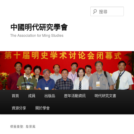
跳
跳
至
至
搜
主
輔
尋
要
助
中國明代研究學會
內
內
容
容
The Association for Ming Studies
主
首頁
成員
出版品
歷年活動資訊
明代研究文書
要
選
資源分享
關於學會
單
詹景鳳
標籤彙整: