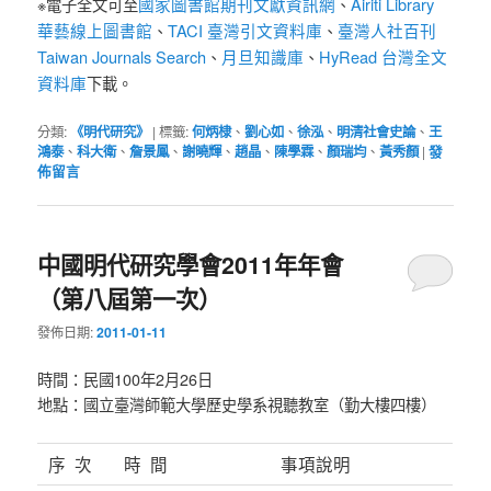
國家圖書館期刊文獻資訊網
Airiti Library
※電子全文可至
、
華藝線上圖書館
TACI 臺灣引文資料庫
臺灣人社百刊
、
、
Taiwan Journals Search
月旦知識庫
HyRead 台灣全文
、
、
資料庫
下載。
分類:
《明代研究》
|
標籤:
何炳棣
、
劉心如
、
徐泓
、
明清社會史論
、
王
鴻泰
、
科大衛
、
詹景鳳
、
謝曉輝
、
趙晶
、
陳學霖
、
顏瑞均
、
黃秀顏
|
發
佈留言
中國明代研究學會2011年年會
（第八屆第一次）
發佈日期:
2011-01-11
時間：民國100年2月26日
地點：國立臺灣師範大學歷史學系視聽教室（勤大樓四樓）
序 次
時 間
事項說明