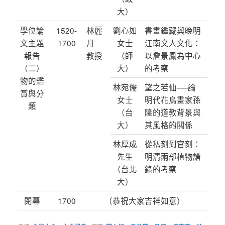
大）
學位論
1520-
林麗
劉心如
書畫鑑藏與晚明
文主題
1700
月
女士
江南文人文化：
報告
教授
（師
以詹景鳳為中心
（二）
大）
的考察
物的鑑
林宛儒
望之若仙──論
賞與分
女士
明代花鳥畫家孫
類
（台
隆的道教背景與
大）
其風格的關係
林厚成
從私刻到官刻：
先生
明清兩部植物譜
（台北
錄的考察
大）
閉幕
1700
（恭祝大家吉祥如意）