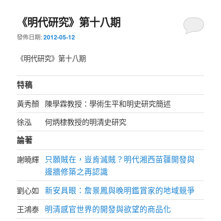
《明代研究》第十八期
發佈日期:
2012-05-12
《明代研究》第十八期
特稿
黃秀顏
陳學霖教授：學術生平和明史研究簡述
徐泓
何炳棣教授的明清史研究
論著
只願賊在，豈肯滅賊？明代湘西苗疆開發與
謝曉輝
邊牆修築之再認識
新安具眼：詹景鳳與晚明鑑賞家的地域競爭
劉心如
明清感官世界的開發與欲望的商品化
王鴻泰