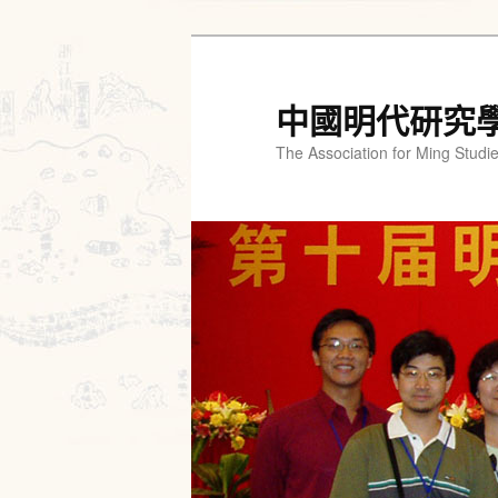
跳
跳
至
至
主
輔
中國明代研究
要
助
The Association for Ming Studi
內
內
容
容