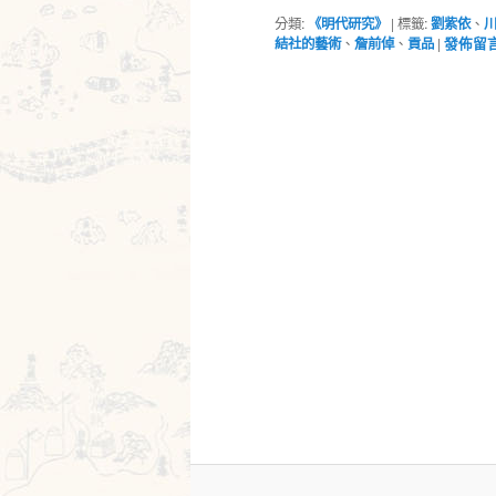
分類:
《明代研究》
|
標籤:
劉紫依
、
結社的藝術
、
詹前倬
、
貢品
|
發佈留