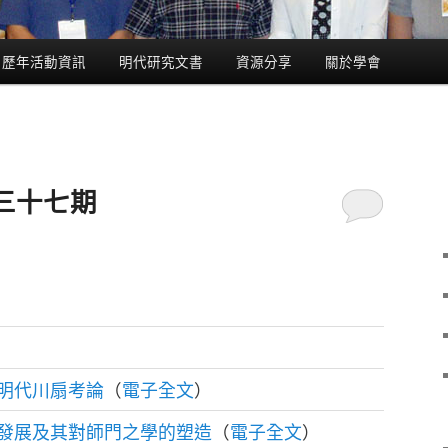
歷年活動資訊
明代研究文書
資源分享
關於學會
三十七期
明代川扇考論
電子全文
（
）
發展及其對師門之學的塑造
電子全文
（
）