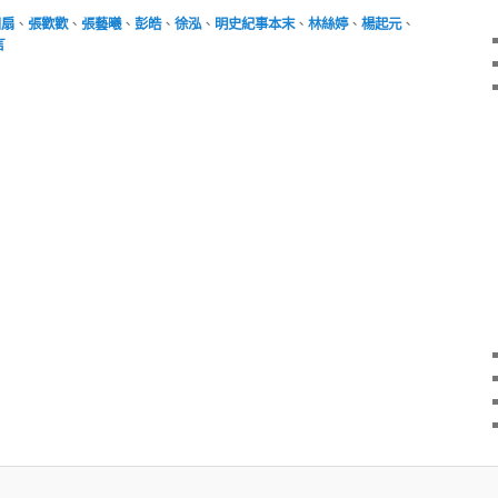
川扇
、
張歡歡
、
張藝曦
、
彭皓
、
徐泓
、
明史紀事本末
、
林絲婷
、
楊起元
、
言