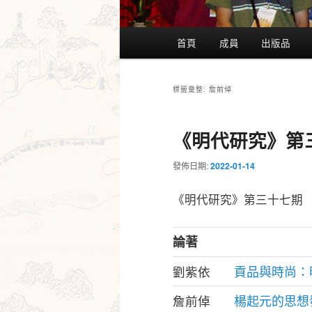
主
首頁
成員
出版品
要
選
單
詹前倬
標籤彙整:
《明代研究》第
發佈日期:
2022-01-14
《明代研究》第三十七期
論著
貢品與時尚：
劉紫依
楊起元的思想
詹前倬