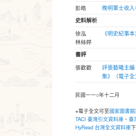
晚明軍士收入
彭皓
史料解析
《明史紀事本
徐泓
林絲婷
書評
評張藝曦主編
張歡歡
集》（電子全
民國一一○年十二月
※電子全文可至
國家圖書館
TACI 臺灣引文資料庫
、
臺灣
HyRead 台灣全文資料庫
下