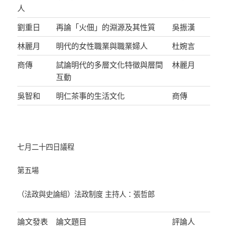
人
劉重日
再論「火佃」的淵源及其性質
吳振漢
林麗月
明代的女性職業與職業婦人
杜婉言
商傳
試論明代的多層文化特徵與層間
林麗月
互動
吳智和
明仁茶事的生活文化
商傳
七月二十四日議程
第五場
（法政與史論組）法政制度 主持人：張哲郎
論文發表
論文題目
評論人