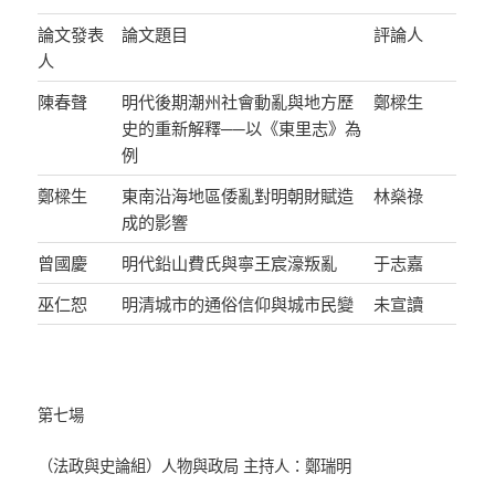
論文發表
論文題目
評論人
人
陳春聲
明代後期潮州社會動亂與地方歷
鄭樑生
史的重新解釋──以《東里志》為
例
鄭樑生
東南沿海地區倭亂對明朝財賦造
林燊祿
成的影響
曾國慶
明代鉛山費氏與寧王宸濠叛亂
于志嘉
巫仁恕
明清城市的通俗信仰與城市民變
未宣讀
第七場
（法政與史論組）人物與政局 主持人：鄭瑞明