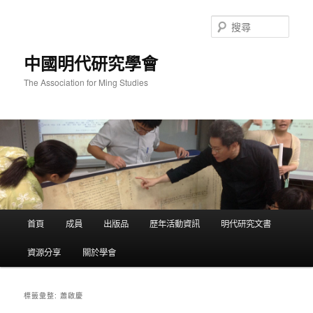
跳
跳
至
至
搜
主
輔
尋
要
助
中國明代研究學會
內
內
容
容
The Association for Ming Studies
主
首頁
成員
出版品
歷年活動資訊
明代研究文書
要
選
資源分享
關於學會
單
蕭啟慶
標籤彙整: