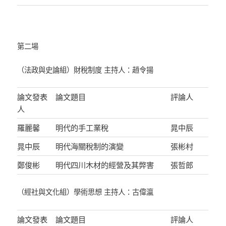
第二場
（法政與史論組）財稅制度 主持人：趙令揚
論文發表
論文題目
評論人
人
羅麗馨
明代的手工業稅
晁中辰
晁中辰
明代海關稅制的演變
張彬村
鄭俊彬
明代四川木材的經營及其弊害
張哲郎
（經社與文化組）學術思想 主持人：古偉瀛
論文發表
論文題目
評論人