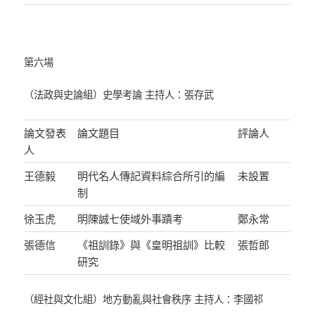
第六場
（法政與史論組）史學考論 主持人：張存武
論文發表
論文題目
評論人
人
王德毅
明代名人傳記資料綜合所引的編
未設置
制
徐玉虎
明陳誠七使域外事蹟考
鄭永常
張德信
《祖訓錄》與《皇明祖訓》比較
張哲郎
研究
（經社與文化組）地方動亂與社會秩序 主持人：李國祁