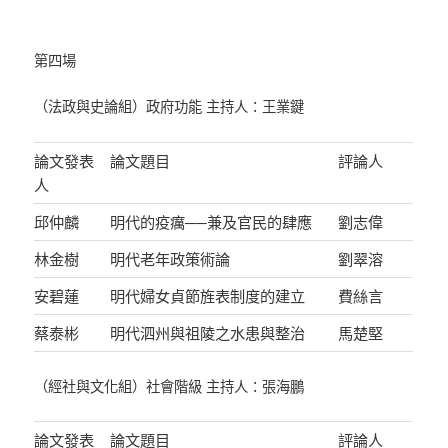
第四場
（法政與史論組）政府功能 主持人：王業鍵
論文發表
論文題目
評論人
人
邱仲麟
明代的疫癘──兼及官民的肆應
劉志偉
林金樹
明代老年政策術論
劉翠溶
安碧蓮
明代婦女貞節旌表制度的建立
費絲言
蔡泰彬
明代泗州與祖陵之水患與整治
馬楚堅
（經社與文化組）社會階級 主持人：張海鵬
論文發表
論文題目
評論人