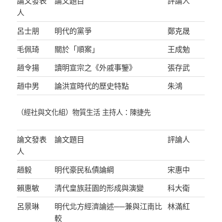
論文發表
論文題目
評論人
人
呂士朋
明代的黨爭
鄭克晟
毛佩琦
關於「順案」
王成勉
趙令揚
讀明宣宗之《外戚事鑒》
張存武
趙中男
論洪宣時代的歷史特點
朱鴻
（經社與文化組）物質生活 主持人：陳捷先
論文發表
論文題目
評論人
人
趙毅
明代豪民私債論綱
宋惠中
賴惠敏
清代皇族莊園的形成與演變
科大衛
呂景琳
明代北方經濟論述──兼與江南比
林滿紅
較