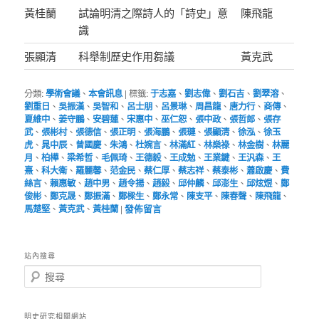
黃桂蘭
試論明清之際詩人的「詩史」意
陳飛龍
識
張顯清
科舉制歷史作用芻議
黃克武
分類:
學術會議
、
本會訊息
|
標籤:
于志嘉
、
劉志偉
、
劉石吉
、
劉翠溶
、
劉重日
、
吳振漢
、
吳智和
、
呂士朋
、
呂景琳
、
周昌龍
、
唐力行
、
商傳
、
夏維中
、
姜守鵬
、
安碧蓮
、
宋惠中
、
巫仁恕
、
張中政
、
張哲郎
、
張存
武
、
張彬村
、
張德信
、
張正明
、
張海鵬
、
張璉
、
張顯清
、
徐泓
、
徐玉
虎
、
晁中辰
、
曾國慶
、
朱鴻
、
杜婉言
、
林滿紅
、
林燊祿
、
林金樹
、
林麗
月
、
柏樺
、
梁希哲
、
毛佩琦
、
王德毅
、
王成勉
、
王業鍵
、
王汎森
、
王
熹
、
科大衛
、
羅麗馨
、
范金民
、
蔡仁厚
、
蔡志祥
、
蔡泰彬
、
蕭啟慶
、
費
絲言
、
賴惠敏
、
趙中男
、
趙令揚
、
趙毅
、
邱仲麟
、
邱澎生
、
邱炫煜
、
鄭
俊彬
、
鄭克晟
、
鄭振滿
、
鄭樑生
、
鄭永常
、
陳支平
、
陳春聲
、
陳飛龍
、
馬楚堅
、
黃克武
、
黃桂蘭
|
發佈留言
站內搜尋
搜
尋
明史研究相關網站