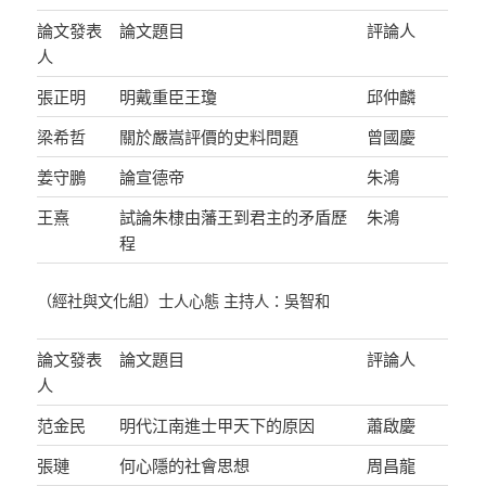
論文發表
論文題目
評論人
人
張正明
明戴重臣王瓊
邱仲麟
梁希哲
關於嚴嵩評價的史料問題
曾國慶
姜守鵬
論宣德帝
朱鴻
王熹
試論朱棣由藩王到君主的矛盾歷
朱鴻
程
（經社與文化組）士人心態 主持人：吳智和
論文發表
論文題目
評論人
人
范金民
明代江南進士甲天下的原因
蕭啟慶
張璉
何心隱的社會思想
周昌龍