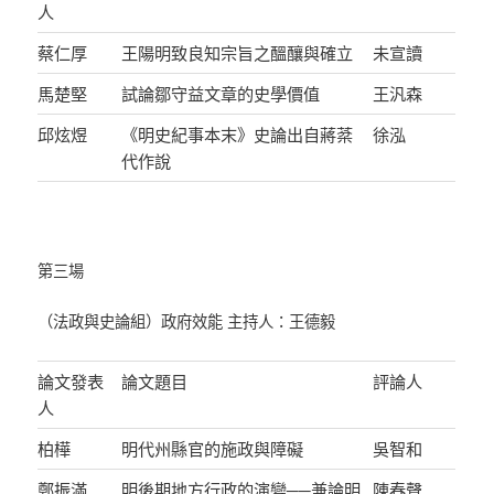
人
蔡仁厚
王陽明致良知宗旨之醞釀與確立
未宣讀
馬楚堅
試論鄒守益文章的史學價值
王汎森
邱炫煜
《明史紀事本末》史論出自蔣棻
徐泓
代作說
第三場
（法政與史論組）政府效能 主持人：王德毅
論文發表
論文題目
評論人
人
柏樺
明代州縣官的施政與障礙
吳智和
鄭振滿
明後期地方行政的演變──兼論明
陳春聲