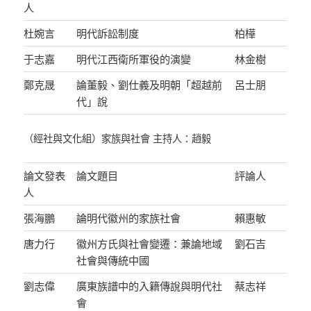
人
杜婉言
明代訴訟制度
柏樺
于志嘉
明代江西衛所軍役的演變
林金樹
鄭克晟
論董毅、劉仕義及明朝「超越前
呂士朋
代」說
（經社與文化組）家族與社會 主持人：趙毅
論文發表
論文題目
評論人
人
張海鵬
論明代徽州的家族社會
賴惠敏
唐力行
徽州方氏與社會變遷：兼論地域
劉石吉
社會與傳統中國
劉志偉
廣東族譜中的入籍傳說與明代社
蔡志祥
會