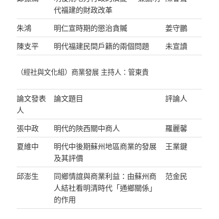
代福建的財政改革
朱鴻
明仁宣時期的懲治貪贓
姜守鵬
陳支平
明代福建民間戶籍的兩個問題
未宣讀
（經社與文化組）商業發展 主持人：管東貴
論文發表
論文題目
評論人
人
張中政
明代的陝西關中商人
羅麗馨
夏維中
明代中後期蘇州地區商業的發展
王業鍵
及其評價
邱澎生
同鄉情誼與商業利益：由蘇州商
范金民
人結社看明清時代「通鄉關係」
的作用