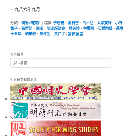
一九八六年九月
分類:
《明代研究》
|
標籤:
于志嘉
、
劉石吉
、
呂士朋
、
太宗實錄
、
小野
和子
、
張哲郎
、
徐泓
、
明史座談會
、
林美玲
、
林麗月
、
石橋崇雄
、
萬曆
十五年
、
賴惠敏
、
鄭樑生
、
黃仁宇
|
發佈留言
站內搜尋
搜
尋
明史研究相關網站