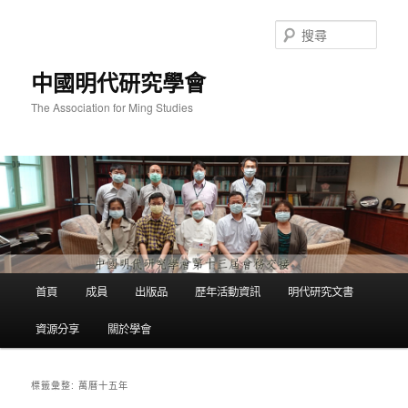
跳
跳
至
至
搜
主
輔
尋
要
助
中國明代研究學會
內
內
容
容
The Association for Ming Studies
主
首頁
成員
出版品
歷年活動資訊
明代研究文書
要
選
資源分享
關於學會
單
萬曆十五年
標籤彙整: