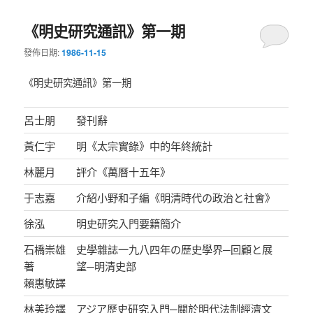
《明史研究通訊》第一期
發佈日期:
1986-11-15
《明史研究通訊》第一期
呂士朋
發刊辭
黃仁宇
明《太宗實錄》中的年終統計
林麗月
評介《萬曆十五年》
于志嘉
介紹小野和子編《明清時代の政治と社會》
徐泓
明史研究入門要籍簡介
石橋崇雄
史學雜誌一九八四年の歷史學界─回顧と展
著
望─明清史部
賴惠敏譯
林美玲譯
アジア歷史研究入門─關於明代法制經濟文