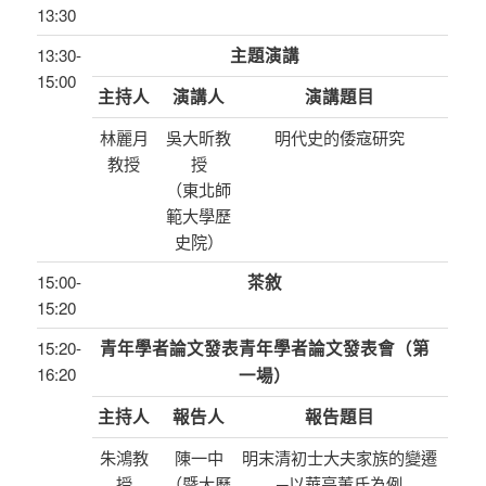
13:30
13:30-
主題演講
15:00
主持人
演講人
演講題目
林麗月
吳大昕教
明代史的倭寇研究
教授
授
（東北師
範大學歷
史院）
15:00-
茶敘
15:20
15:20-
青年學者論文發表青年學者論文發表會（第
16:20
一場）
主持人
報告人
報告題目
朱鴻教
陳一中
明末清初士大夫家族的變遷
授
（暨大歷
─以華亭董氏為例