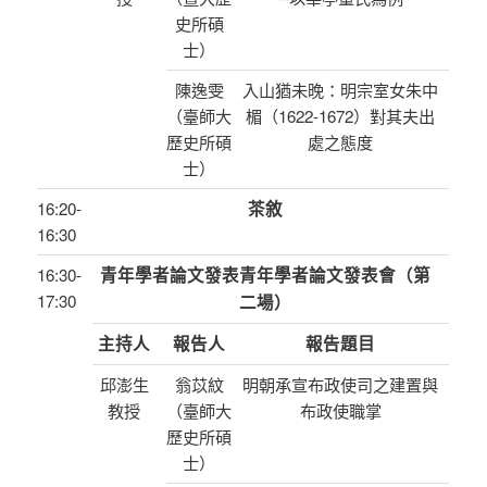
史所碩
士）
陳逸雯
入山猶未晚：明宗室女朱中
（臺師大
楣（1622-1672）對其夫出
歷史所碩
處之態度
士）
16:20-
茶敘
16:30
16:30-
青年學者論文發表青年學者論文發表會（第
17:30
二場）
主持人
報告人
報告題目
邱澎生
翁苡紋
明朝承宣布政使司之建置與
教授
（臺師大
布政使職掌
歷史所碩
士）