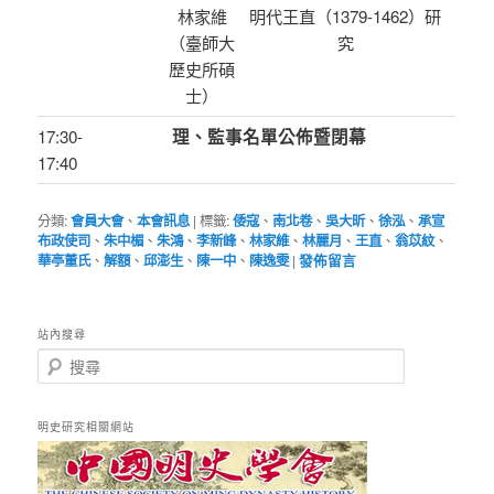
林家維
明代王直（1379-1462）研
（臺師大
究
歷史所碩
士）
17:30-
理、監事名單公佈暨閉幕
17:40
分類:
會員大會
、
本會訊息
|
標籤:
倭寇
、
南北卷
、
吳大昕
、
徐泓
、
承宣
布政使司
、
朱中楣
、
朱鴻
、
李新峰
、
林家維
、
林麗月
、
王直
、
翁苡紋
、
華亭董氏
、
解額
、
邱澎生
、
陳一中
、
陳逸雯
|
發佈留言
站內搜尋
搜
尋
明史研究相關網站