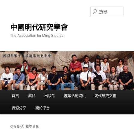
跳
跳
至
至
搜
主
輔
尋
要
助
中國明代研究學會
內
內
容
容
The Association for Ming Studies
主
首頁
成員
出版品
歷年活動資訊
明代研究文書
要
選
資源分享
關於學會
單
華亭董氏
標籤彙整: