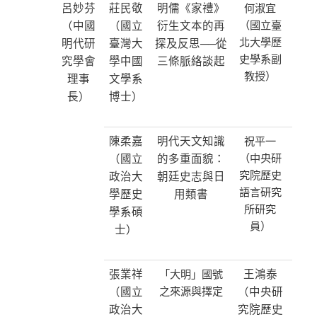
呂妙芬
莊民敬
明儒《家禮》
何淑宜
（中國
（國立
衍生文本的再
（國立臺
北大學歷
明代研
臺灣大
探及反思──從
史學系副
究學會
學中國
三條脈絡談起
教授）
理事
文學系
長）
博士）
陳柔嘉
明代天文知識
祝平一
（國立
的多重面貌：
（中央研
究院歷史
政治大
朝廷史志與日
語言研究
學歷史
用類書
所研究
學系碩
員）
士）
張業祥
王鴻泰
「大明」國號
（國立
之來源與擇定
（中央研
政治大
究院歷史