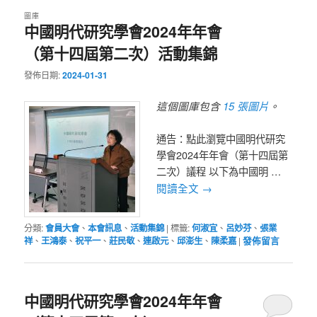
圖庫
中國明代研究學會2024年年會
（第十四屆第二次）活動集錦
發佈日期:
2024-01-31
15 張圖片
這個圖庫包含
。
通告：點此瀏覽中國明代研究
學會2024年年會（第十四屆第
二次）議程 以下為中國明 …
閱讀全文
→
分類:
會員大會
、
本會訊息
、
活動集錦
|
標籤:
何淑宜
、
呂妙芬
、
張業
祥
、
王鴻泰
、
祝平一
、
莊民敬
、
連啟元
、
邱澎生
、
陳柔嘉
|
發佈留言
中國明代研究學會2024年年會