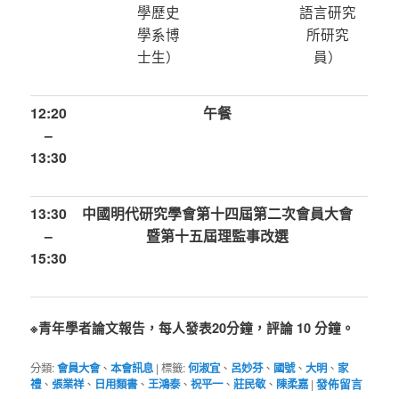
學歷史
語言研究
學系博
所研究
士生）
員）
12:20
午餐
–
13:30
13:30
中國明代研究學會第十四屆第二次會員大會
–
暨第十五屆理監事改選
15:30
※青年學者論文報告，每人發表20分鐘，評論 10 分鐘。
分類:
會員大會
、
本會訊息
|
標籤:
何淑宜
、
呂妙芬
、
國號
、
大明
、
家
禮
、
張業祥
、
日用類書
、
王鴻泰
、
祝平一
、
莊民敬
、
陳柔嘉
|
發佈留言