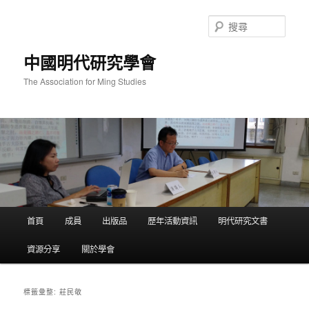
跳
跳
至
至
搜
主
輔
尋
要
助
中國明代研究學會
內
內
容
容
The Association for Ming Studies
主
首頁
成員
出版品
歷年活動資訊
明代研究文書
要
選
資源分享
關於學會
單
莊民敬
標籤彙整: