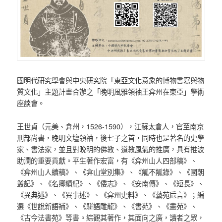
國明代研究學會與中央研究院「東亞文化意象的博物書寫與物
質文化」主題計畫合辦之「晚明風雅領袖王弇州在東亞」學術
座談會。
王世貞（元美、弇州，1526-1590），江蘇太倉人，官至南京
刑部尚書，晚明文壇領袖，後七子之首，同時也是著名的史學
家、書法家，並且對晚明的佛教、道教風氣的推廣，具有推波
助瀾的重要貢獻。平生著作宏富，有《弇州山人四部稿》、
《弇州山人續稿》、《弇山堂別集》、《觚不觚錄》、《國朝
叢記》、《名卿績紀》、《倭志》、《安南傳》、《短長》、
《異典述》、《異事述》、《弇州史料》、《藝苑卮言》；編
選《世說新語補》、《駢語雕龍》、《書苑》、《畫苑》、
《古今法書苑》等書。綜觀其著作，其面向之廣，讀者之眾，