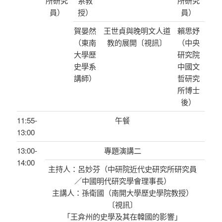
所研究
系教
所研究
員）
授）
員）
賀晏然
王世貞與晚明文人道
賴思妤
（東南
教的展開〔視訊〕
（中央
大學歷
研究院
史學系
中國文
講師）
哲研究
所博士
後）
11:55-
午餐
13:00
13:00-
專題演講二
14:00
主持人：呂妙芬（中研院近代史研究所研究員
／中國明代研究學會理事長）
主講人：孫衛國（南開大學歷史學院教授）
〔視訊〕
「王弇州的史學及其在韓國的影響」