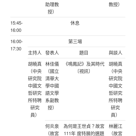
助理教
教授）
授）
15:45-
休息
16:00
16:00-
第三場
17:30
主持人
發表人
題目
與談人
胡曉真
林佳儀
《鳴鳳記》及其時代
胡曉真
（中央
（國立
〔視訊〕
（中央
研究院
清華大
研究院
中國文
學中國
中國文
哲研究
語文學
哲研究
所特聘
系副教
所特聘
研究
授）
研究
員）
員）
何炎泉
為何是王世貞？故宮
林麗江
（故宮
111年 度特展的選題
（故宮