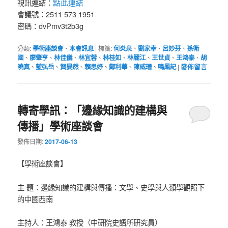
點此連結
視訊連結：
會議號：2511 573 1951
密碼：dvPmv3t2b3g
分類:
學術座談會
、
本會訊息
|
標籤:
何炎泉
、
劉家幸
、
呂妙芬
、
孫衛
國
、
廖肇亨
、
林佳儀
、
林宜蓉
、
林桂如
、
林麗江
、
王世貞
、
王鴻泰
、
胡
曉真
、
藍弘岳
、
賀晏然
、
賴思妤
、
鄭利華
、
陳威瑨
、
鳴鳳記
|
發佈留言
轉寄學訊：「邊緣知識的建構與
傳播」學術座談會
發佈日期:
2017-06-13
【學術座談會】
主 題：邊緣知識的建構與傳播：文學、史學與人類學觀照下
的中國西南
主持人：王鴻泰 教授（中研院史語所研究員）