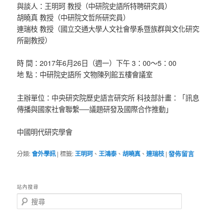
與談人：王明珂 教授（中研院史語所特聘研究員）
胡曉真 教授（中研院文哲所研究員）
連瑞枝 教授（國立交通大學人文社會學系暨族群與文化研究
所副教授）
時 間：2017年6月26日（週一）下午 3：00～5：00
地 點：中研院史語所 文物陳列館五樓會議室
主辦單位：中央研究院歷史語言研究所 科技部計畫：「訊息
傳播與國家社會聯繫──議題研發及國際合作推動」
中國明代研究學會
分類:
會外學訊
|
標籤:
王明珂
、
王鴻泰
、
胡曉真
、
連瑞枝
|
發佈留言
站內搜尋
搜
尋