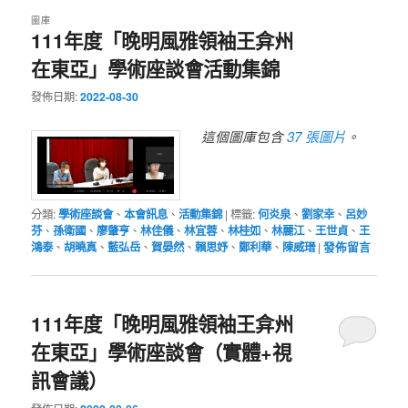
圖庫
111年度「晚明風雅領袖王弇州
在東亞」學術座談會活動集錦
發佈日期:
2022-08-30
37 張圖片
這個圖庫包含
。
分類:
學術座談會
、
本會訊息
、
活動集錦
|
標籤:
何炎泉
、
劉家幸
、
呂妙
芬
、
孫衛國
、
廖肇亨
、
林佳儀
、
林宜蓉
、
林桂如
、
林麗江
、
王世貞
、
王
鴻泰
、
胡曉真
、
藍弘岳
、
賀晏然
、
賴思妤
、
鄭利華
、
陳威瑨
|
發佈留言
111年度「晚明風雅領袖王弇州
在東亞」學術座談會（實體+視
訊會議）