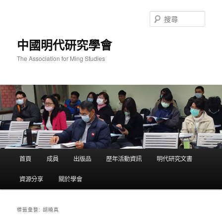
跳
跳
至
至
搜
主
輔
尋
要
助
中國明代研究學會
內
內
容
容
The Association for Ming Studies
主
首頁
成員
出版品
歷年活動資訊
明代研究文書
要
選
資源分享
關於學會
單
胡曉真
標籤彙整: