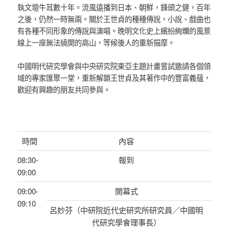
執文壇牛耳數十年。流風遠播到日本、朝鮮，鋒頭之健，百年
之後，仍然一時無兩。關於王世貞的種種傳說，小說、戲曲也
有各種不同形象的傳說與演唱。晚明文化史上繽紛絢爛的風景
線上一座無法繞開的高山，等候後人的重新描摩。
中國明代研究學會與中央研究院東亞主題計畫嘗試邀請各個領
域的專家匯聚一堂，重新解鎖王世貞及其著作中的豐富義蘊，
歡迎有興趣的朋友共同參與。
時間
內容
08:30-
報到
09:00
09:00-
開幕式
09:10
呂妙芬（中研院近代史研究所研究員／中國明
代研究學會理事長）