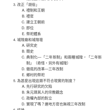
改正「胡俗」
禮制和王朝
禮官
建立王朝前
即位
祭祀體系
城隍廟和城隍壇
研究史
簡史
典制化—「二年新制」和兩種城隍，「二年新
制」（奇怪，另外有城隍）
徹底的改革—三年改制
鄉村的祭祀
為甚麼出現這類不符合現實的制度？
先行研究的欠陷
朱元璋其人的宗教觀念
政權內部的對立
實現了嗎？連地方官也無視三年改制
結論