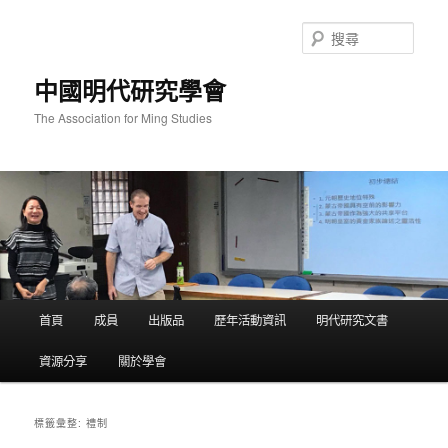
跳
跳
至
至
搜
主
輔
尋
要
助
中國明代研究學會
內
內
容
容
The Association for Ming Studies
主
首頁
成員
出版品
歷年活動資訊
明代研究文書
要
選
資源分享
關於學會
單
禮制
標籤彙整: