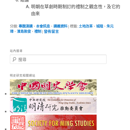
明朝在草創時期制訂的禮制之觀念性，及它的
由來
分類:
專題演講
、
本會訊息
、
講義資料
|
標籤:
土地改革
、
城隍
、
朱元
璋
、
濱島敦俊
、
禮制
|
發佈留言
站內搜尋
搜
尋
明史研究相關網站