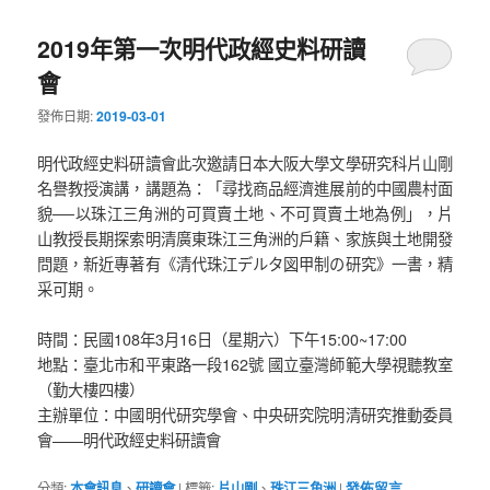
2019年第一次明代政經史料研讀
會
發佈日期:
2019-03-01
明代政經史料研讀會此次邀請日本大阪大學文學研究科片山剛
名譽教授演講，講題為：「尋找商品經濟進展前的中國農村面
貌──以珠江三角洲的可買賣土地、不可買賣土地為例」，片
山教授長期探索明清廣東珠江三角洲的戶籍、家族與土地開發
問題，新近專著有《清代珠江デルタ図甲制の研究》一書，精
采可期。
時間：民國108年3月16日（星期六）下午15:00~17:00
地點：臺北市和平東路一段162號 國立臺灣師範大學視聽教室
（勤大樓四樓）
主辦單位：中國明代研究學會、中央研究院明清研究推動委員
會——明代政經史料研讀會
分類:
本會訊息
、
研讀會
|
標籤:
片山剛
、
珠江三角洲
|
發佈留言