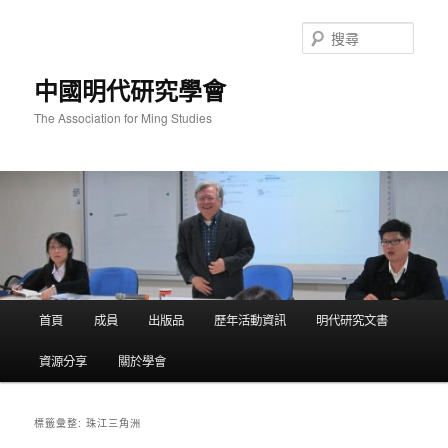
跳
跳
至
至
搜
主
輔
尋
要
助
中國明代研究學會
內
內
容
容
The Association for Ming Studies
主
首頁
成員
出版品
歷年活動資訊
明代研究文書
要
選
資源分享
關於學會
單
珠江三角洲
標籤彙整: