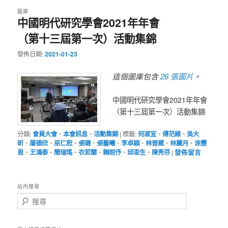
圖庫
中國明代研究學會2021年年會
（第十三屆第一次）活動集錦
發佈日期:
2021-01-23
26 張圖片
這個圖庫包含
。
中國明代研究學會2021年年會
（第十三屆第一次）活動集錦
分類:
會員大會
、
本會訊息
、
活動集錦
|
標籤:
何淑宜
、
傅范維
、
吳大
昕
、
屠德欣
、
巫仁恕
、
張璉
、
張藝曦
、
李卓穎
、
林晉葳
、
林麗月
、
涂豐
恩
、
王鴻泰
、
簡瑞瑤
、
衣若蘭
、
賴姮伃
、
邱澎生
、
陳秀芬
|
發佈留言
站內搜尋
搜
尋