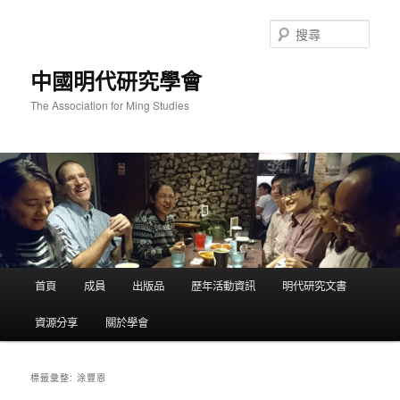
跳
跳
至
至
搜
主
輔
尋
要
助
中國明代研究學會
內
內
容
容
The Association for Ming Studies
主
首頁
成員
出版品
歷年活動資訊
明代研究文書
要
選
資源分享
關於學會
單
涂豐恩
標籤彙整: