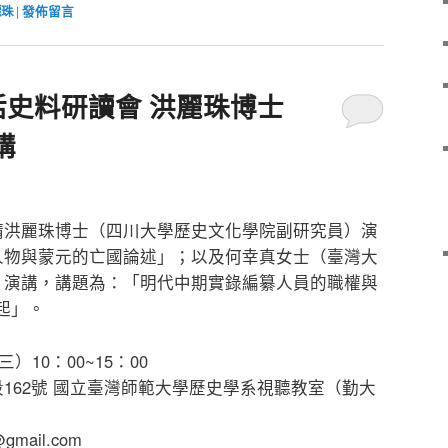
麗珠
|
發佈留言
活史料研讀會 洪麗珠博士
講
請洪麗珠博士（四川大學歷史文化學院副研究員）演
人物與蒙元的亡國論述」；以及何幸真女士（臺灣大
）演講，講題為：「明代中期實錄編纂人員的職權與
起」。
）10：00~15：00
162號 國立臺灣師範大學歷史學系視聽教室（勤大
@gmail.com