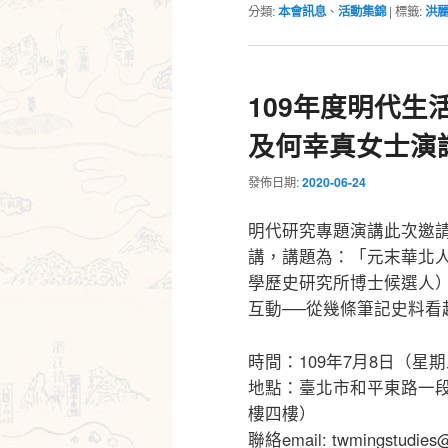
分類:
本會訊息
、
活動集錦
|
標籤:
洪
109年度明代生
及何幸真女士演
發佈日期:
2020-06-24
明代研究專題演講此次邀
講，講題為：「元末華北
學歷史研究所博士候選人
互動──從幾條筆記史料看
時間：109年7月8日（星期三
地點：臺北市和平東路一段
樓四樓）
聯絡email: twmingstudies