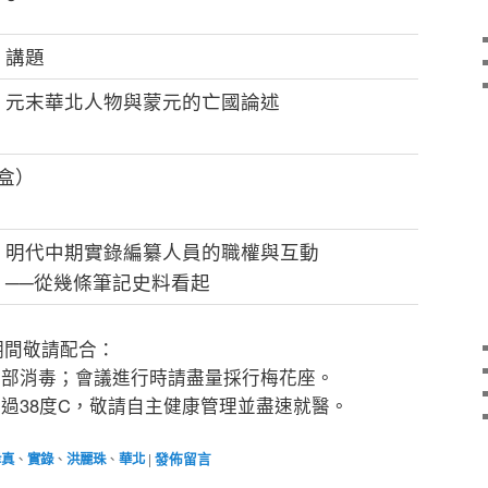
講題
元末華北人物與蒙元的亡國論述
盒）
明代中期實錄編纂人員的職權與互動
──從幾條筆記史料看起
期間敬請配合：
手部消毒；會議進行時請盡量採行梅花座。
超過38度C，敬請自主健康管理並盡速就醫。
幸真
、
實錄
、
洪麗珠
、
華北
|
發佈留言