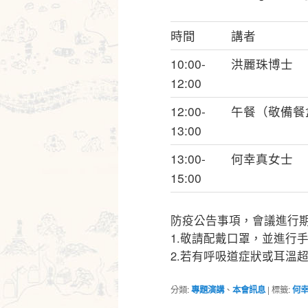
時間
講者
10:00-
洪麗珠博士
12:00
12:00-
午餐（敬備餐
13:00
13:00-
何幸真女士
15:00
防疫公告事項，會議進行
1.敬請配戴口罩，並進行
2.若有呼吸道症狀或耳溫
分類:
專題演講
、
本會訊息
|
標籤:
何