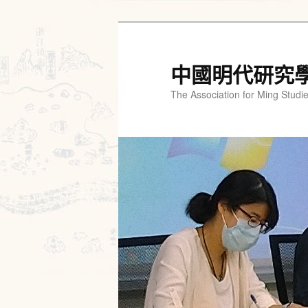
跳
跳
至
至
主
輔
中國明代研究
要
助
The Association for Ming Studi
內
內
容
容