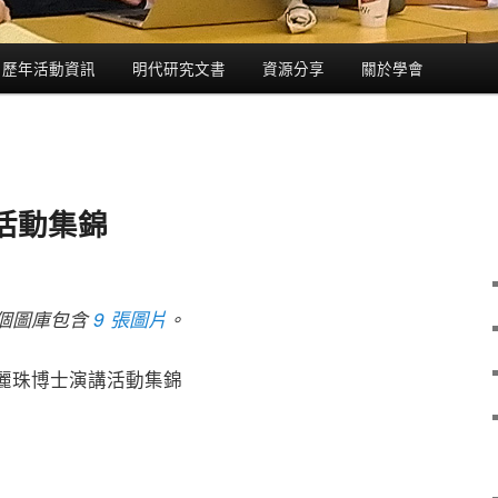
歷年活動資訊
明代研究文書
資源分享
關於學會
活動集錦
個圖庫包含
9 張圖片
。
麗珠博士演講活動集錦