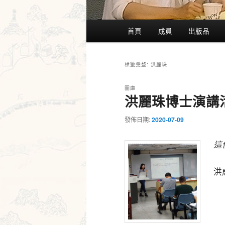
主
首頁
成員
出版品
要
選
單
洪麗珠
標籤彙整:
圖庫
洪麗珠博士演講
發佈日期:
2020-07-09
這
洪