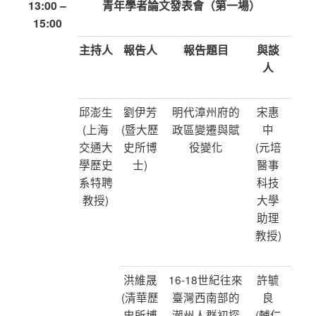
13:00 –
青年學者論文發表會（第一場）
15:00
主持人
報告人
報告題目
與談
人
邱澎生
劉伊芳
明代漳州府的
宋惠
(上海
(暨大歷
政區變遷與賦
中
交通大
史所博
役變化
(元培
學歷史
士)
醫事
系特聘
科技
教授)
大學
助理
教授)
洪維晟
16-18世紀往來
許毓
(清華歷
臺灣西南部的
良
史所博
潮州人群初探
(輔仁