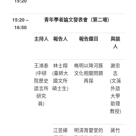
15:20
15:20 –
青年學者論文發表會（第二場）
16:50
主持人
報告人
報告題目
與談
人
王鴻泰
林士翔
晚明以降河豚
謝忠
(中研
(臺師大
文化相關問題
志
院歷史
國文所
再探
(文藻
語言所
碩士生)
外語
研究
大學
員)
助理
教授)
江昱緯
明清育嬰堂的
蔣竹