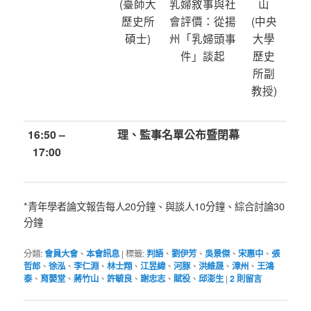
(臺師大
乳婦敘事與社
山
歷史所
會評價：從揚
(中央
碩士)
州「乳婦頭事
大學
件」談起
歷史
所副
教授)
16:50 –
理、監事名單公布暨閉幕
17:00
*青年學者論文報告每人20分鐘、與談人10分鐘、綜合討論30
分鐘
分類:
會員大會
、
本會訊息
|
標籤:
判語
、
劉伊芳
、
吳景傑
、
宋惠中
、
張
哲郎
、
徐泓
、
李仁淵
、
林士翔
、
江昱緯
、
河豚
、
洪維晟
、
漳州
、
王鴻
泰
、
育嬰堂
、
蔣竹山
、
許毓良
、
謝忠志
、
賦役
、
邱澎生
|
2
則留言