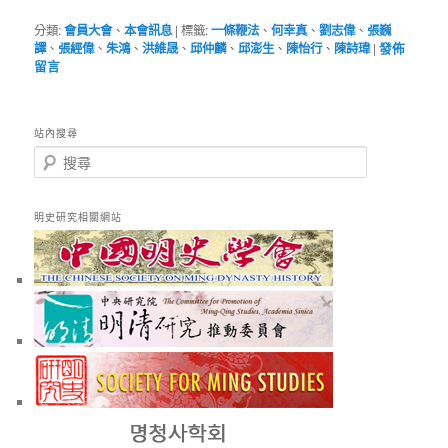
分類:
會員大會
、
本會訊息
|
標籤:
一條鞭法
、
何幸真
、
劉志偉
、
張巍
譯
、
張經偉
、
朱鴻
、
洪維晟
、
邱仲麟
、
邱澎生
、
陳怡行
、
陳詩瑋
|
發佈
留言
站內搜尋
搜
尋
明史研究相關網站