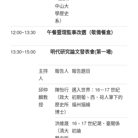
中山大
學歷史
系）
午餐暨理監事改選（敬備餐盒）
12:00~13:30
明代研究論文發表會(第一場)
13:30~15:00
主持
報告人
報告題目
人
邱仲
陳怡行
邁入世界：16－17 世紀
麟教
（政大
初期葡、西、荷人筆下的
授
歷史所
福州描繪
博士）
洪維晟
16、17 世紀潮、臺關係
（清大
初論
歷史所