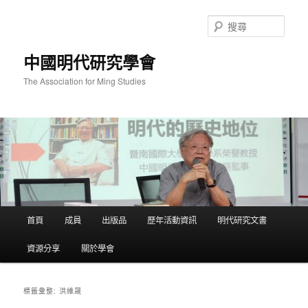
跳
跳
至
至
搜
主
輔
尋
要
助
中國明代研究學會
內
內
容
容
The Association for Ming Studies
主
首頁
成員
出版品
歷年活動資訊
明代研究文書
要
選
資源分享
關於學會
單
洪維晟
標籤彙整: