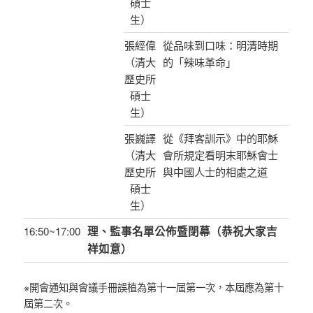
碩士
生）
張經偉
從品味到口味：明清時期
（清大
的「辣味革命」
歷史所
碩士
生）
張巍譯
從《拜客訓示》中的耶穌
（清大
會所規定看明末耶穌會士
歷史所
與中國人士的相處之道
碩士
生）
16:50~17:00
理、監事名單公佈暨閉幕（恭祝大家吉
祥如意）
※開會通知與會議手冊誤植為第十一屆第一次，本屆應為第十
屆第二次。