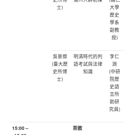
士)
大學
歷史
學系
副教
授)
吳景傑
明清時代的判
李仁
(臺大歷
語考試與法律
淵
史所博
知識
(中研
士)
院歷
史語
言所
助研
究員)
15:00 –
茶敘