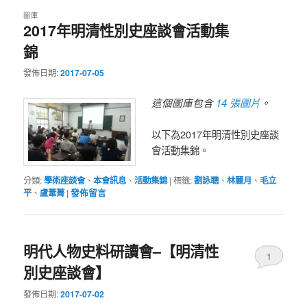
圖庫
2017年明清性別史座談會活動集
錦
發佈日期:
2017-07-05
14 張圖片
這個圖庫包含
。
以下為2017年明清性別史座談
會活動集錦。
分類:
學術座談會
、
本會訊息
、
活動集錦
|
標籤:
劉詠聰
、
林麗月
、
毛立
平
、
盧葦菁
|
發佈留言
明代人物史料研讀會–【明清性
1
別史座談會】
發佈日期:
2017-07-02