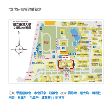
*本次研讀會敬備餐盒
分類:
學術座談會
、
本會訊息
、
研讀會
|
標籤:
劉詠聰
、
屈大均
、
明清性
別史
、
林麗月
、
毛立平
、
盧葦菁
|
1
則留言