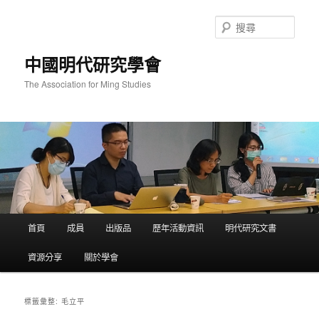
跳
跳
至
至
搜
主
輔
尋
要
助
中國明代研究學會
內
內
容
容
The Association for Ming Studies
主
首頁
成員
出版品
歷年活動資訊
明代研究文書
要
選
資源分享
關於學會
單
毛立平
標籤彙整: