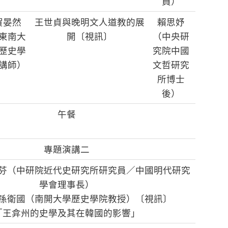
員）
賀晏然
王世貞與晚明文人道教的展
賴思妤
東南大
開〔視訊〕
（中央研
歷史學
究院中國
講師）
文哲研究
所博士
後）
午餐
專題演講二
芬（中研院近代史研究所研究員／中國明代研究
學會理事長）
孫衛國（南開大學歷史學院教授）〔視訊〕
「王弇州的史學及其在韓國的影響」