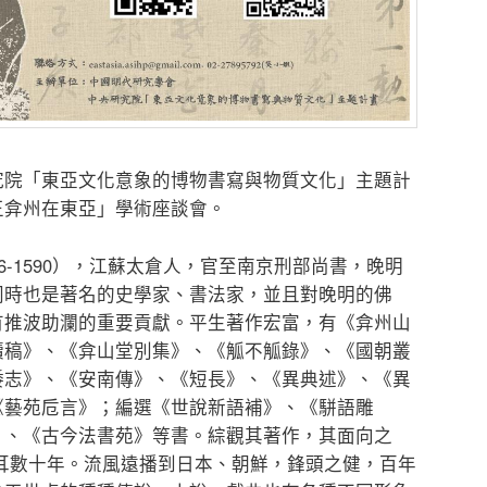
究院「東亞文化意象的博物書寫與物質文化」主題計
王弇州在東亞」學術座談會。
6-1590），江蘇太倉人，官至南京刑部尚書，晚明
同時也是著名的史學家、書法家，並且對晚明的佛
有推波助瀾的重要貢獻。平生著作宏富，有《弇州山
續稿》、《弇山堂別集》、《觚不觚錄》、《國朝叢
倭志》、《安南傳》、《短長》、《異典述》、《異
《藝苑卮言》；編選《世說新語補》、《駢語雕
》、《古今法書苑》等書。綜觀其著作，其面向之
耳數十年。流風遠播到日本、朝鮮，鋒頭之健，百年