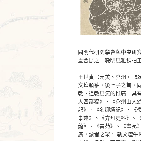
國明代研究學會與中央研
畫合辦之「晚明風雅領袖
王世貞（元美、弇州，152
文壇領袖，後七子之首，
教、道教風氣的推廣，具
人四部稿》、《弇州山人
記》、《名卿績紀》、《
事述》、《弇州史料》、
龍》、《書苑》、《畫苑
廣，讀者之眾， 執文壇牛