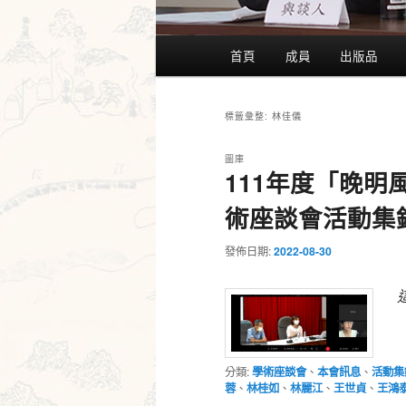
主
首頁
成員
出版品
要
選
單
林佳儀
標籤彙整:
圖庫
111年度「晚
術座談會活動集
發佈日期:
2022-08-30
分類:
學術座談會
、
本會訊息
、
活動集
蓉
、
林桂如
、
林麗江
、
王世貞
、
王鴻