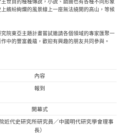
於王世貞的種種傳說，小說、戲曲也有各種不同形象
史上繽紛絢爛的風景線上一座無法繞開的高山，等候
研究院東亞主題計畫嘗試邀請各個領域的專家匯聚一
著作中的豐富義蘊，歡迎有興趣的朋友共同參與。
內容
報到
開幕式
院近代史研究所研究員／中國明代研究學會理事
長）