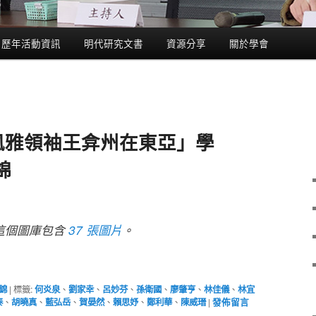
歷年活動資訊
明代研究文書
資源分享
關於學會
明風雅領袖王弇州在東亞」學
錦
這個圖庫包含
37 張圖片
。
錦
|
標籤:
何炎泉
、
劉家幸
、
呂妙芬
、
孫衛國
、
廖肇亨
、
林佳儀
、
林宜
泰
、
胡曉真
、
藍弘岳
、
賀晏然
、
賴思妤
、
鄭利華
、
陳威瑨
|
發佈留言