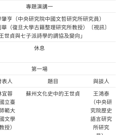
專題演講一
廖肇亨（中央研究院中國文哲研究所研究員）
利華（復旦大學古籍整理研究所教授）〔視訊〕
王世貞與七子派詩學的調協及變向」
休息
第一場
發表人
題目
與談人
林宜蓉
蘇州文化史中的王世貞
王鴻泰
國立臺
（中央研
師範大
究院歷史
國文學
語言研究
教授）
所研究