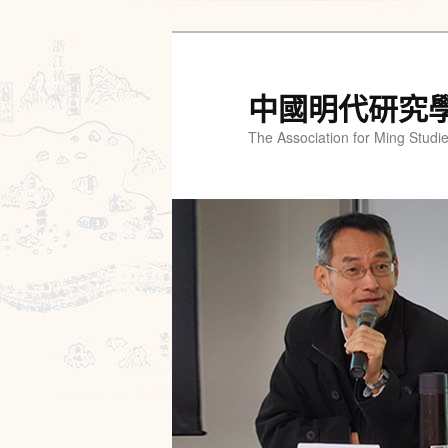
跳
跳
至
至
主
輔
中國明代研究
要
助
The Association for Ming Studi
內
內
容
容