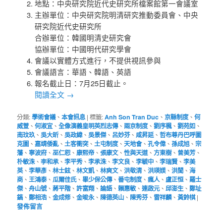
地點：中央研究院近代史研究所檔案館第一會議室
主辦單位：中央研究院明清研究推動委員會、中央
研究院近代史研究所
合辦單位：韓國明清史研究會
協辦單位：中國明代研究學會
會議以實體方式進行，不提供視訊參與
會議語言：華語、韓語、英語
報名截止日：7月25日截止。
閱讀全文
→
分類:
學術會議
、
本會訊息
|
標籤:
Anh Son Tran Duc
、
京縣制度
、
何
威萱
、
何淑宜
、
全像演義皇明英烈志傳
、
兩京制度
、
劉序楓
、
劉苑如
、
南玟玖
、
吳大昕
、
吳政緯
、
吳景傑
、
呂妙芬
、
咸昇延
、
哲布尊丹巴呼圖
克圖
、
嘉靖倭亂
、
土客衝突
、
土屯制度
、
天地會
、
孔令偉
、
孫成旭
、
宗
藩
、
寧波府
、
巫仁恕
、
康熙帝
、
張康文
、
性與天道
、
方東樹
、
曾美芳
、
朴敏洙
、
李和承
、
李平秀
、
李承洙
、
李文良
、
李毓中
、
李瑞賢
、
李美
英
、
李華彥
、
林士鉉
、
林文凱
、
林爽文
、
洪敬清
、
洪瑛媄
、
洪誾
、
海
商
、
王鴻泰
、
瓜爾佳氏
、
畢少保公傳
、
番屯制度
、
瘋人
、
盧正恒
、
羅士
傑
、
舟山號
、
蔣平階
、
許富翔
、
論語
、
賴惠敏
、
連啟元
、
邱澎生
、
鄭址
鎬
、
鄭相浩
、
金成修
、
金晙永
、
陳德英山
、
陳秀芬
、
雷祥麟
、
黃鈴棋
|
發佈留言