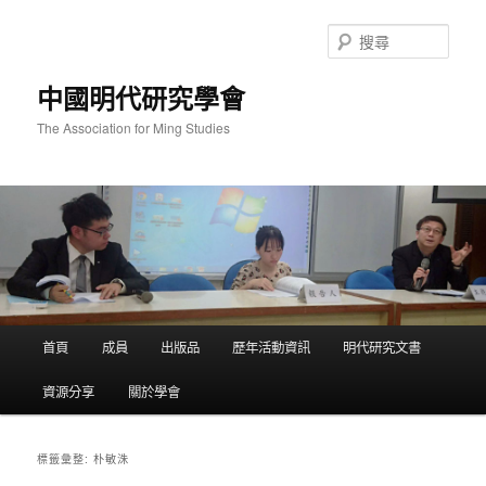
跳
跳
至
至
搜
主
輔
尋
要
助
中國明代研究學會
內
內
容
容
The Association for Ming Studies
主
首頁
成員
出版品
歷年活動資訊
明代研究文書
要
選
資源分享
關於學會
單
朴敏洙
標籤彙整: