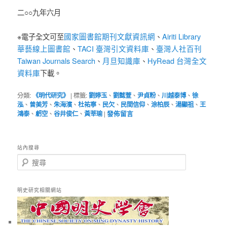
二○○九年六月
國家圖書館期刊文獻資訊網
Airiti Library
※電子全文可至
、
華藝線上圖書館
TACI 臺灣引文資料庫
臺灣人社百刊
、
、
Taiwan Journals Search
月旦知識庫
HyRead 台灣全文
、
、
資料庫
下載。
分類:
《明代研究》
|
標籤:
劉婷玉
、
劉懿萱
、
尹貞粉
、
川越泰博
、
徐
泓
、
曾美芳
、
朱海濱
、
杜祐寧
、
民欠
、
民間信仰
、
涂柏辰
、
湯顯祖
、
王
鴻泰
、
虧空
、
谷井俊仁
、
黃莘瑜
|
發佈留言
站內搜尋
搜
尋
明史研究相關網站