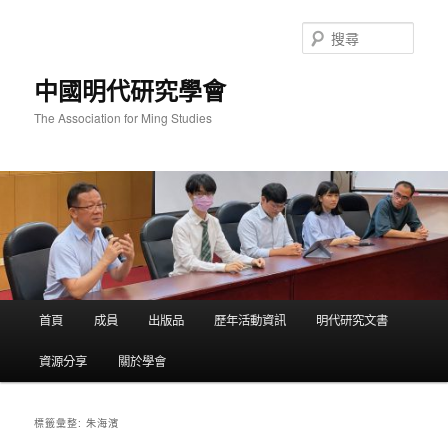
跳
跳
至
至
搜
主
輔
尋
要
助
中國明代研究學會
內
內
容
容
The Association for Ming Studies
主
首頁
成員
出版品
歷年活動資訊
明代研究文書
要
選
資源分享
關於學會
單
朱海濱
標籤彙整: