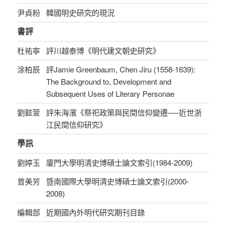
尹貞粉
韓國明史研究的現況
書評
杜祐寧
評川越泰博《明代建文朝史研究》
涂柏辰
評Jamie Greenbaum, Chen Jiru (1558-1639):
The Background to, Development and
Subsequent Uses of Literary Personae
劉懿萱
評朱海濱《祭祀政策與民間信仰變遷──近世浙
江民間信仰研究》
學訊
劉婷玉
廈門大學明清史博碩士論文索引(1984-2009)
曾美芳
暨南國際大學明清史博碩士論文索引(2000-
2008)
編輯部
近期國內外明代研究期刊目錄