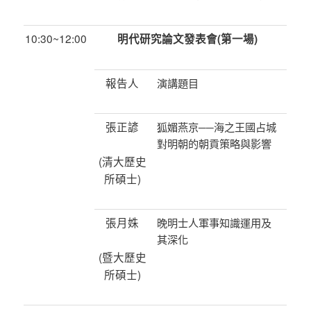
10:30~12:00
明代研究論文發表會(
第一場)
報告人
演講題目
張正諺
狐媚燕京──海之王國占城
對明朝的朝貢策略與影響
(清大歷史
所碩士)
張月姝
晚明士人軍事知識運用及
其深化
(暨大歷史
所碩士)