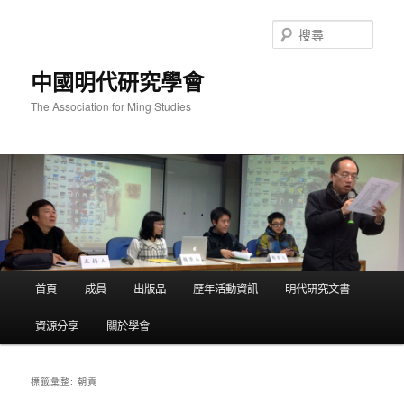
跳
跳
至
至
搜
主
輔
尋
要
助
中國明代研究學會
內
內
容
容
The Association for Ming Studies
主
首頁
成員
出版品
歷年活動資訊
明代研究文書
要
選
資源分享
關於學會
單
朝貢
標籤彙整: