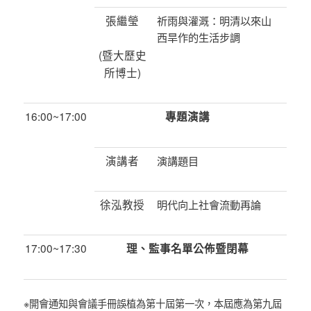
張繼瑩
祈雨與灌溉：明清以來山
西旱作的生活步調
(暨大歷史
所博士)
16:00~17:00
專題演講
演講者
演講題目
徐泓教授
明代向上社會流動再論
17:00~17:30
理、監事名單公佈暨閉幕
※開會通知與會議手冊誤植為第十屆第一次，本屆應為第九屆