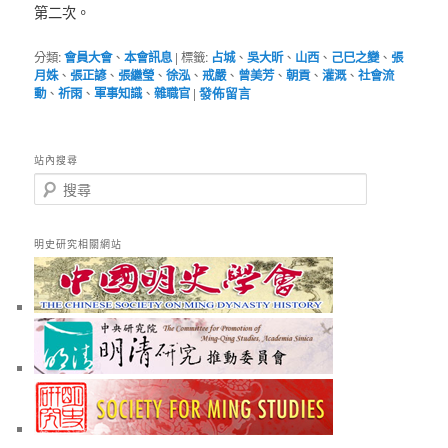
第二次。
分類:
會員大會
、
本會訊息
|
標籤:
占城
、
吳大昕
、
山西
、
己巳之變
、
張
月姝
、
張正諺
、
張繼瑩
、
徐泓
、
戒嚴
、
曾美芳
、
朝貢
、
灌溉
、
社會流
動
、
祈雨
、
軍事知識
、
雜職官
|
發佈留言
站內搜尋
搜
尋
明史研究相關網站