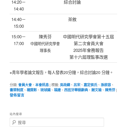
14:20－
綜合討論
14:40
14:40－
茶敘
15:00
15:00－
陳秀芬
中國明代研究學會第十五屆
17:00
第二次會員大會
中國明代研究學會
2025年會務報告
理事長
第十六屆理監事改選
※青年學者論文報告，每人發表20分鐘，綜合討論20 分鐘。
分類:
會員大會
、
本會訊息
|
標籤:
吳政緯
、
呂宋
、
嘉定侯氏
、
孫欲容
、
書禁制度
、
楊巽彰
、
琉球國
、
福建
、
西班牙華語辭典
、
謝文瑜
、
陳秀芬
|
發佈留言
站內搜尋
搜
尋