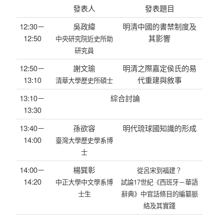
發表人
發表題目
12:30－
吳政緯
明清中國的書禁制度及
12:50
其影響
中央研究院近史所助
研究員
12:50－
謝文瑜
明清之際嘉定侯氏的易
13:10
代重建與敘事
清華大學歷史所碩士
13:10－
綜合討論
13:30
13:40－
孫欲容
明代琉球國知識的形成
14:00
臺灣大學歷史學系博
士
14:00－
楊巽彰
從呂宋到福建？
14:20
中正大學中文學系博
試論17世紀《西班牙－華語
士生
辭典》中官話條目的編纂脈
絡及其實踐