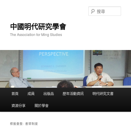
跳
跳
至
至
搜
主
輔
尋
要
助
中國明代研究學會
內
內
容
容
The Association for Ming Studies
主
首頁
成員
出版品
歷年活動資訊
明代研究文書
要
選
資源分享
關於學會
單
書禁制度
標籤彙整: