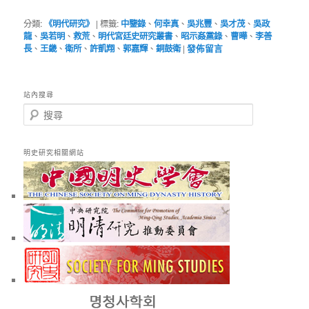
分類:
《明代研究》
|
標籤:
中鑒錄
、
何幸真
、
吳兆豐
、
吳才茂
、
吳政
龍
、
吳若明
、
救荒
、
明代宮廷史研究叢書
、
昭示姦黨錄
、
曹曄
、
李善
長
、
王畿
、
衛所
、
許凱翔
、
郭嘉輝
、
銅鼓衛
|
發佈留言
站內搜尋
搜
尋
明史研究相關網站