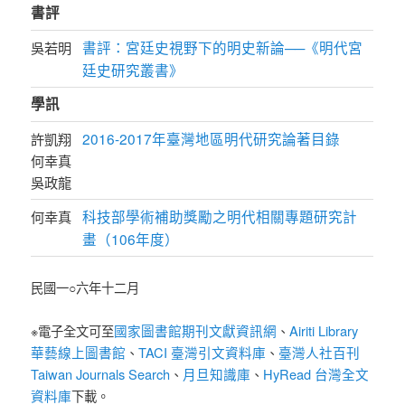
書評
書評：宮廷史視野下的明史新論──《明代宮
吳若明
廷史研究叢書》
學訊
2016-2017年臺灣地區明代研究論著目錄
許凱翔
何幸真
吳政龍
科技部學術補助獎勵之明代相關專題研究計
何幸真
畫（106年度）
民國一○六年十二月
國家圖書館期刊文獻資訊網
Airiti Library
※電子全文可至
、
華藝線上圖書館
TACI 臺灣引文資料庫
臺灣人社百刊
、
、
Taiwan Journals Search
月旦知識庫
HyRead 台灣全文
、
、
資料庫
下載。