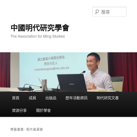
跳
跳
至
至
搜
主
輔
尋
要
助
中國明代研究學會
內
內
容
容
The Association for Ming Studies
主
首頁
成員
出版品
歷年活動資訊
明代研究文書
要
選
資源分享
關於學會
單
昭示姦黨錄
標籤彙整: