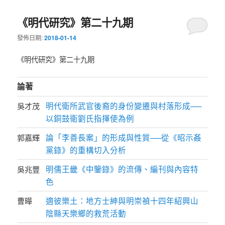
《明代研究》第二十九期
發佈日期:
2018-01-14
《明代研究》第二十九期
論著
明代衛所武官後裔的身份變遷與村落形成──
吳才茂
以銅鼓衛劉氏指揮使為例
論「李善長案」的形成與性質──從《昭示姦
郭嘉輝
黨錄》的重構切入分析
明儒王畿《中鑒錄》的流傳、編刊與內容特
吳兆豐
色
適彼樂土：地方士紳與明崇禎十四年紹興山
曹曄
陰縣天樂鄉的救荒活動