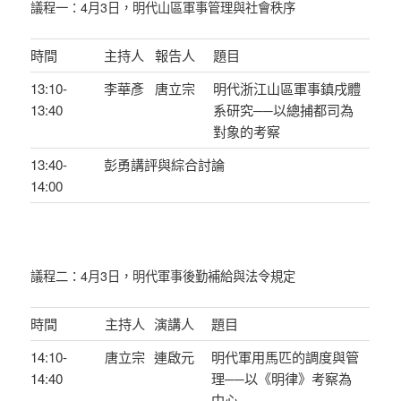
議程一：4月3日，明代山區軍事管理與社會秩序
時間
主持人
報告人
題目
13:10-
李華彥
唐立宗
明代浙江山區軍事鎮戌體
13:40
系研究──以總捕都司為
對象的考察
13:40-
彭勇講評與綜合討論
14:00
議程二：4月3日，明代軍事後勤補給與法令規定
時間
主持人
演講人
題目
14:10-
唐立宗
連啟元
明代軍用馬匹的調度與管
14:40
理──以《明律》考察為
中心