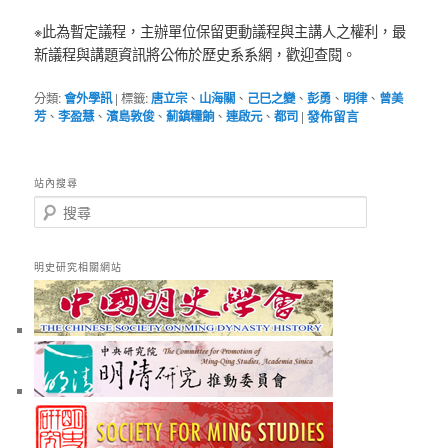
※此為暫定議程，主辦單位保留更動議程與主講人之權利，最
新議程與講題資訊將公佈於歷史系系網，歡迎查閱。
分類:
會外學訊
|
標籤:
唐立宗
、
山海關
、
己巳之變
、
彭勇
、
明律
、
曾美
芳
、
李盈慧
、
濱島敦俊
、
薊鎮糧餉
、
連啟元
、
都司
|
發佈留言
站內搜尋
搜
尋
明史研究相關網站