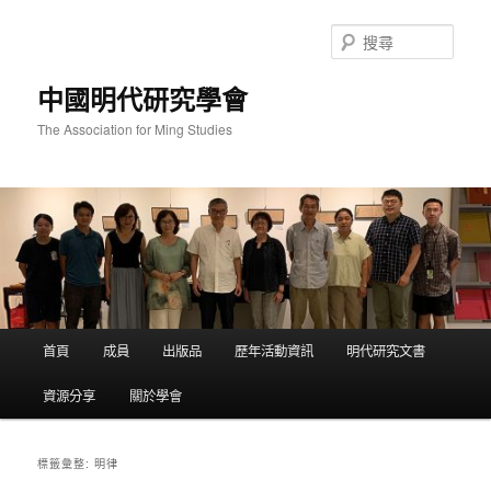
跳
跳
至
至
搜
主
輔
尋
要
助
中國明代研究學會
內
內
容
容
The Association for Ming Studies
主
首頁
成員
出版品
歷年活動資訊
明代研究文書
要
選
資源分享
關於學會
單
明律
標籤彙整: