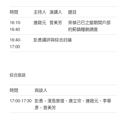
時間
主持人
演講人
題目
16:10-
連啟元
曾美芳
崇禎己巳之變期間戶部
16:40
的薊鎮糧餉調度
16:40-
彭勇講評與綜合討論
17:00
綜合座談
時間
與談人
17:00-17:30
彭勇、濱島敦俊、唐立宗、連啟元、李華
彥、曾美芳