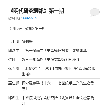
《明代研究通訊》第一期
發佈日期:
1998-08-13
《明代研究通訊》第一期
呂士朋
發刊辭
邱澎生
「第一屆兩岸明史學術研討會」會議報導
張璉
近三十年海外明史研究學術期刊概介
衣若蘭
「雅俗之辨」:評介王爾敏《明清時代庶民文化
生活》
巫仁恕
評介羅麗馨《十六、十七世紀手工業的生產發
展》
邱澎生
中研院歷史語言研究所《明實錄》全文檢索簡
介