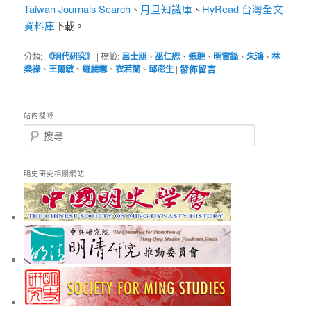
Taiwan Journals Search
月旦知識庫
HyRead 台灣全文
、
、
資料庫
下載。
分類:
《明代研究》
|
標籤:
呂士朋
、
巫仁恕
、
張璉
、
明實錄
、
朱鴻
、
林
燊祿
、
王爾敏
、
羅麗馨
、
衣若蘭
、
邱澎生
|
發佈留言
站內搜尋
搜
尋
明史研究相關網站