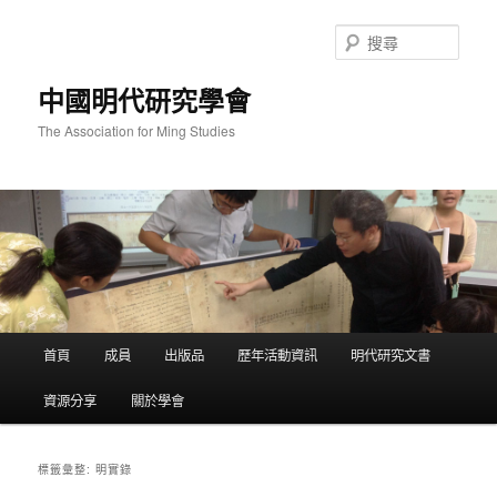
跳
跳
至
至
搜
主
輔
尋
要
助
中國明代研究學會
內
內
容
容
The Association for Ming Studies
主
首頁
成員
出版品
歷年活動資訊
明代研究文書
要
選
資源分享
關於學會
單
明實錄
標籤彙整: