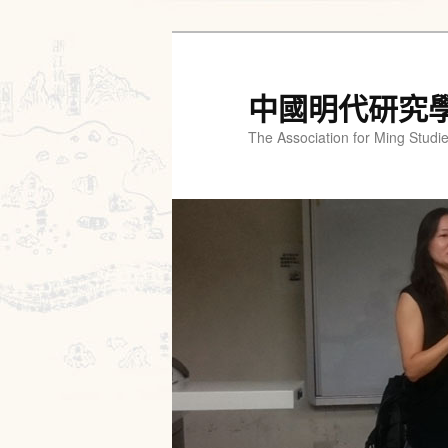
跳
跳
至
至
主
輔
中國明代研究
要
助
The Association for Ming Studi
內
內
容
容