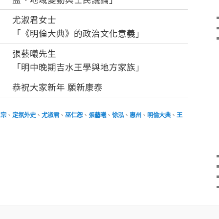
尤淑君女士
「《明倫大典》的政治文化意義」
張藝曦先生
「明中晚期吉水王學與地方家族」
恭祝大家新年 願新康泰
立宗
、
定氛外史
、
尤淑君
、
巫仁恕
、
張藝曦
、
徐泓
、
惠州
、
明倫大典
、
王