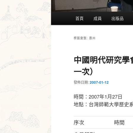
主
首頁
成員
出版品
要
選
單
惠州
標籤彙整:
中國明代研究學會
一次）
發佈日期:
2007-01-12
時間：2007年1月27日
地點：台灣師範大學歷史
序次
時間