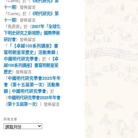
「
Carrie
」於〈
《明代研究》第
十一期
〉發佈留言
「
Carrie
」於〈
《明代研究》第
十一期
〉發佈留言
「
馬奇奔
」於〈
2007年「全球化
下明史研究之新視野」國際學術
研討會
〉發佈留言
「
「【卓越100系列講座】書
寫明朝皇室歷史」活動集錦 |
中國明代研究學會
」於〈
【卓
越100系列講座】書寫明朝皇室
歷史
〉發佈留言
「
中國明代研究學會2025年年
會（第十五屆第一次）活動集
錦 | 中國明代研究學會
」於
〈
中國明代研究學會2025年年會
（第十五屆第一次）
〉發佈留言
所有文章
所
有
文