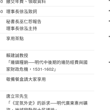
30
繳交年費、領取資料
50
理事長徐泓致詞
秘書長巫仁恕報告
理事長徐泓主持
享用茶點
賴建誠教授
「邊鎮糧餉──明代中後期的邊防經費與國
家財政危機，1531-1602」
敬備餐盒請大家享用
唐立宗先生
「《定氛外史》的訴求──明代廣東惠州礦
盜、地域變動與士民議論」