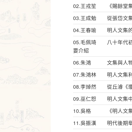
02.王戎笙 《賜餘堂
03.王成勉 從張岱文
04.王春瑜 明人文集
05.毛佩琦 八十年代
要介紹
06.朱鴻 文集與人物
07.朱鴻林 明人文集
08.李焯然 從丘濬《
09.巫仁恕 明人文集
10.吳格 《明人文
11.吳振漢 明代後期