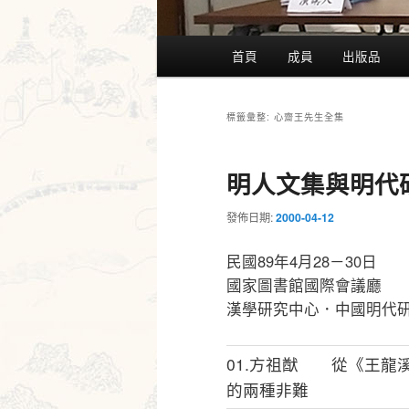
主
首頁
成員
出版品
要
選
單
心齋王先生全集
標籤彙整:
明人文集與明代
發佈日期:
2000-04-12
民國89年4月28－30日
國家圖書館國際會議廳
漢學研究中心．中國明代
01.方祖猷 從《王龍
的兩種非難