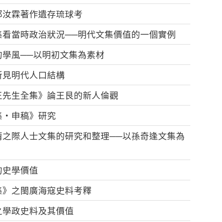
郭汝霖著作遺存琉球考
集看當時政治狀況──明代文集價值的一個實例
學風──以明初文集為素材
所見明代人口結構
王先生全集》論王艮的新人倫觀
集‧申稿》研究
清之際人士文集的研究和整理──以孫奇逢文集為
的史學價值
集》之閩廣海寇史料考釋
之學政史料及其價值