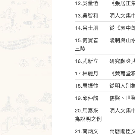
12.吳量愷 《張居正
13.吳智和 明人文集
14.呂士朋 從《袁中
15.何寶善 陵制與山
三陵
16.武新立 研究顧炎
17.林麗月 《蒹葭堂
18.周振鶴 從明人別
19.邱仲麟 儒醫、世
20.馬泰來 明人文集
為說明之例
21.南炳文 萬曆閣臣