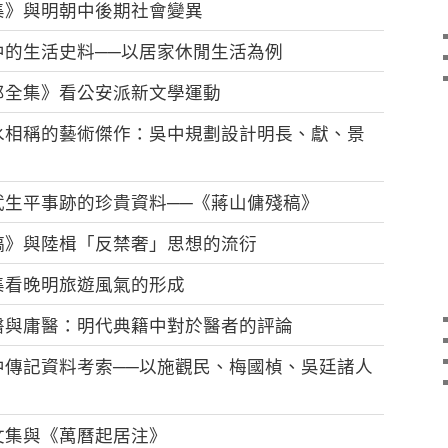
集》與明朝中後期社會變異
中的生活史料──以居家休閒生活為例
郎全集》看公安派新文學運動
水相稱的藝術傑作：吳中規劃設計明長、獻、景
武生平事跡的珍貴資料──《蔣山傭殘稿》
稿》與陸楫「反禁奢」思想的流衍
集看晚明旅遊風氣的形成
醫與庸醫：明代典籍中對於醫者的評論
中傳記資料考索──以施觀民、梅國楨、吳廷諸人
文集與《萬曆起居注》