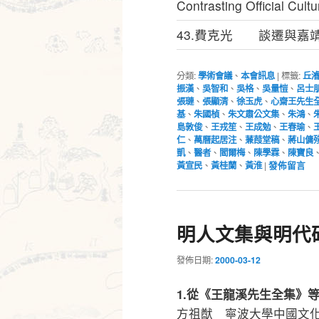
Contrasting Official Cult
43.費克光 談遷與嘉
分類:
學術會議
、
本會訊息
|
標籤:
丘
振漢
、
吳智和
、
吳格
、
吳量愷
、
呂士
張璉
、
張顯清
、
徐玉虎
、
心齋王先生
基
、
朱國楨
、
朱文肅公文集
、
朱鴻
、
島敦俊
、
王戎笙
、
王成勉
、
王春瑜
、
仁
、
萬曆起居注
、
蒹葭堂稿
、
蔣山傭
凱
、
醫者
、
閻爾梅
、
陳學霖
、
陳寶良
黃宣民
、
黃桂蘭
、
黃淮
|
發佈留言
明人文集與明代
發佈日期:
2000-03-12
1.從《王龍溪先生全集》
方祖猷 寧波大學中國文