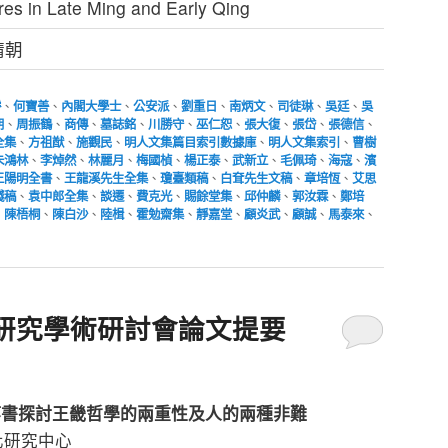
ures in Late Ming and Early Qing
靖朝
濬
、
何寶善
、
內閣大學士
、
公安派
、
劉重日
、
南炳文
、
司徒琳
、
吳廷
、
吳
朋
、
周振鶴
、
商傳
、
墓誌銘
、
川勝守
、
巫仁恕
、
張大復
、
張岱
、
張德信
、
全集
、
方祖猷
、
施觀民
、
明人文集篇目索引數據庫
、
明人文集索引
、
曹樹
朱鴻林
、
李焯然
、
林麗月
、
梅國楨
、
楊正泰
、
武新立
、
毛佩琦
、
海寇
、
濱
王陽明全書
、
王龍溪先生全集
、
瓊臺類稿
、
白耷先生文稿
、
章培恆
、
艾思
殘稿
、
袁中郎全集
、
談遷
、
費克光
、
賜餘堂集
、
邱仲麟
、
郭汝霖
、
鄭培
、
陳梧桐
、
陳白沙
、
陸楫
、
霍勉齋集
、
靜嘉堂
、
顧炎武
、
顧誠
、
馬泰來
、
研究學術研討會論文提要
等書探討王畿哲學的兩重性及人的兩種非難
化研究中心