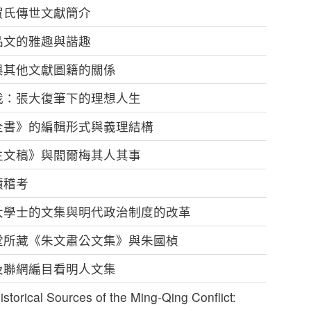
賀氏傳世文獻簡介
品文的雅趣與諧趣
與其他文獻圖籍的關係
我：張大復筆下的理想人生
全書》的編輯形式與義理結構
生文稿》與閻爾梅其人其事
蹟稽考
大學士的文集與明代政治制度的改革
嘉堂所藏《朱文肅公文集》與朱國楨
及聯網編目看明人文集
ical Sources of the Ming-Qing Conflict: