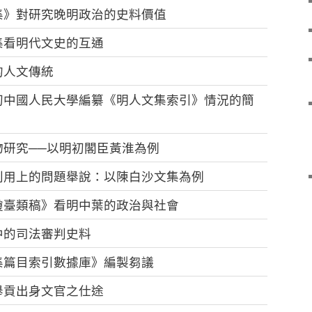
集》對研究晚明政治的史料價值
集看明代文史的互通
的人文傳統
初中國人民大學編纂《明人文集索引》情況的簡
研究──以明初閣臣黃淮為例
利用上的問題舉說：以陳白沙文集為例
瓊臺類稿》看明中葉的政治與社會
中的司法審判史料
集篇目索引數據庫》編製芻議
舉貢出身文官之仕途