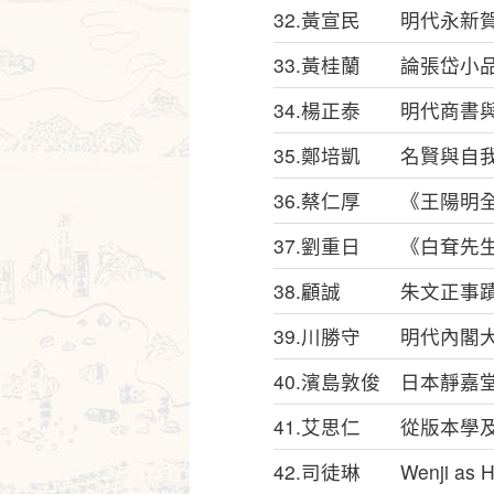
32.黃宣民 明代永新
33.黃桂蘭 論張岱小
34.楊正泰 明代商書
35.鄭培凱 名賢與自
36.蔡仁厚 《王陽明
37.劉重日 《白耷先
38.顧誠 朱文正事
39.川勝守 明代內閣
40.濱島敦俊 日本靜
41.艾思仁 從版本學
42.司徒琳 Wenji as Histor