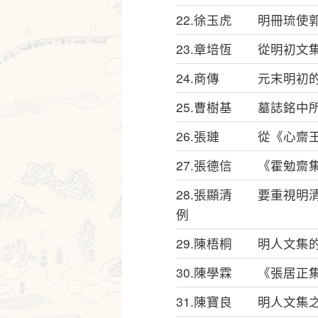
22.徐玉虎 明冊琉使
23.章培恆 從明初文
24.商傳 元末明初的
25.曹樹基 墓誌銘中
26.張璉 從《心齋
27.張德信 《霍勉齋
28.張顯清 要重視明
例
29.陳梧桐 明人文集
30.陳學霖 《張居正
31.陳寶良 明人文集