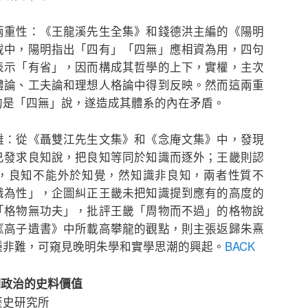
兩重性：《王龍溪先生全集》和錢德洪主編的《陽明
載中，陽明指出「四有」「四無」應相資為用，四句
表示「有省」，因而構成其哲學的上下，實權，主次
體論、工夫論和理想人格論中得到反映。然而這兩重
的是「四無」說，遂造成其體系的內在矛盾。
難：從《聶雙江先生文集》和《念庵文集》中，發現
已發求良知說，把良知等同於知識而逐外；王畿則認
，良知不能外於知覺，然知識非良知，兩者性質不
識為性」，企圖糾正王畿未把知識提到應有的高度的
「格物無功夫」，批評王畿「周物而不過」的格物說
《高子遺書》中所載高攀龍的觀點，則主張返歸朱熹
種非難，可窺見晚明朱學和實學思潮的興起。
BACK
明政治的史料價值
歷史研究所