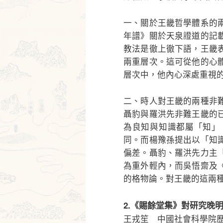
一、關於王畿哲學體系的
年譜》關於天泉證道的記
教法是徹上徹下語，王畿
兩重層次。這可從他的心
層次中，他內心深處重視
二、時人對王畿的兩種非
聶豹與羅洪先非難王畿的
為良知與知識都屬「知」
同。而楊豫孫提出以「知
偏差。聶豹、羅洪先力主
為重外輕內，而吳悟齋及
的格物論。對王畿的這兩
2.《賜餘堂集》對研究晚
王戎笙 中國社會科學院