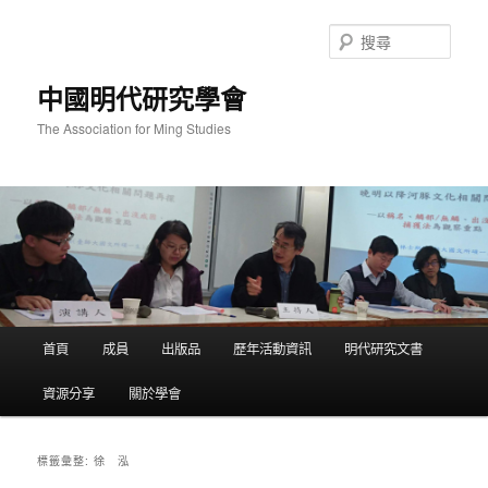
跳
跳
至
至
搜
主
輔
尋
要
助
中國明代研究學會
內
內
容
容
The Association for Ming Studies
主
首頁
成員
出版品
歷年活動資訊
明代研究文書
要
選
資源分享
關於學會
單
徐 泓
標籤彙整: