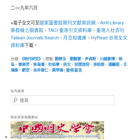
二○○九年六月
國家圖書館期刊文獻資訊網
Airiti Library
※電子全文可至
、
華藝線上圖書館
TACI 臺灣引文資料庫
臺灣人社百刊
、
、
Taiwan Journals Search
月旦知識庫
HyRead 台灣全文
、
、
資料庫
下載。
分類:
《明代研究》
|
標籤:
劉婷玉
、
劉懿萱
、
尹貞粉
、
川越泰博
、
徐
泓
、
曾美芳
、
朱海濱
、
杜祐寧
、
民欠
、
民間信仰
、
涂柏辰
、
湯顯祖
、
王
鴻泰
、
虧空
、
谷井俊仁
、
黃莘瑜
|
發佈留言
站內搜尋
搜
尋
明史研究相關網站