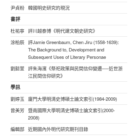
尹貞粉
韓國明史研究的現況
書評
杜祐寧
評川越泰博《明代建文朝史研究》
涂柏辰
評Jamie Greenbaum, Chen Jiru (1558-1639):
The Background to, Development and
Subsequent Uses of Literary Personae
劉懿萱
評朱海濱《祭祀政策與民間信仰變遷──近世浙
江民間信仰研究》
學訊
劉婷玉
廈門大學明清史博碩士論文索引(1984-2009)
曾美芳
暨南國際大學明清史博碩士論文索引(2000-
2008)
編輯部
近期國內外明代研究期刊目錄