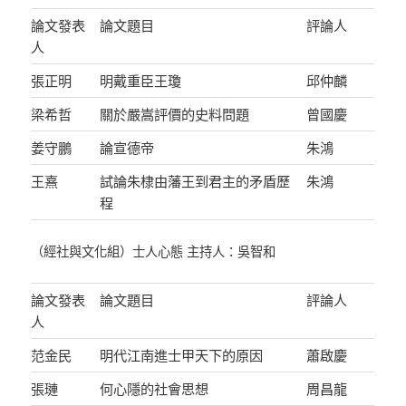
論文發表
論文題目
評論人
人
張正明
明戴重臣王瓊
邱仲麟
梁希哲
關於嚴嵩評價的史料問題
曾國慶
姜守鵬
論宣德帝
朱鴻
王熹
試論朱棣由藩王到君主的矛盾歷
朱鴻
程
（經社與文化組）士人心態 主持人：吳智和
論文發表
論文題目
評論人
人
范金民
明代江南進士甲天下的原因
蕭啟慶
張璉
何心隱的社會思想
周昌龍