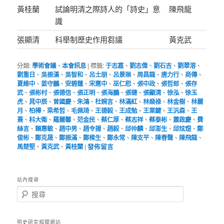
黃桂蘭
試論明清之際詩人的「詩史」意
陳飛龍
識
張顯清
科舉制歷史作用芻議
黃克武
分類:
學術會議
、
本會訊息
|
標籤:
于志嘉
、
劉志偉
、
劉石吉
、
劉翠溶
、
劉重日
、
吳振漢
、
吳智和
、
呂士朋
、
呂景琳
、
周昌龍
、
唐力行
、
商傳
、
夏維中
、
姜守鵬
、
安碧蓮
、
宋惠中
、
巫仁恕
、
張中政
、
張哲郎
、
張存
武
、
張彬村
、
張德信
、
張正明
、
張海鵬
、
張璉
、
張顯清
、
徐泓
、
徐玉
虎
、
晁中辰
、
曾國慶
、
朱鴻
、
杜婉言
、
林滿紅
、
林燊祿
、
林金樹
、
林麗
月
、
柏樺
、
梁希哲
、
毛佩琦
、
王德毅
、
王成勉
、
王業鍵
、
王汎森
、
王
熹
、
科大衛
、
羅麗馨
、
范金民
、
蔡仁厚
、
蔡志祥
、
蔡泰彬
、
蕭啟慶
、
費
絲言
、
賴惠敏
、
趙中男
、
趙令揚
、
趙毅
、
邱仲麟
、
邱澎生
、
邱炫煜
、
鄭
俊彬
、
鄭克晟
、
鄭振滿
、
鄭樑生
、
鄭永常
、
陳支平
、
陳春聲
、
陳飛龍
、
馬楚堅
、
黃克武
、
黃桂蘭
|
發佈留言
站內搜尋
搜
尋
明史研究相關網站