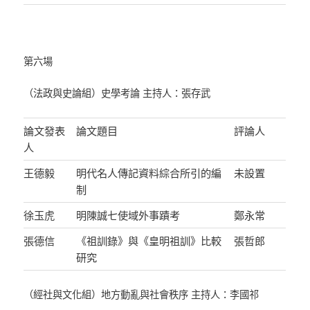
第六場
（法政與史論組）史學考論 主持人：張存武
論文發表
論文題目
評論人
人
王德毅
明代名人傳記資料綜合所引的編
未設置
制
徐玉虎
明陳誠七使域外事蹟考
鄭永常
張德信
《祖訓錄》與《皇明祖訓》比較
張哲郎
研究
（經社與文化組）地方動亂與社會秩序 主持人：李國祁