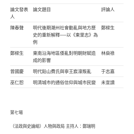
論文發表
論文題目
評論人
人
陳春聲
明代後期潮州社會動亂與地方歷
鄭樑生
史的重新解釋──以《東里志》為
例
鄭樑生
東南沿海地區倭亂對明朝財賦造
林燊祿
成的影響
曾國慶
明代鉛山費氏與寧王宸濠叛亂
于志嘉
巫仁恕
明清城市的通俗信仰與城市民變
未宣讀
第七場
（法政與史論組）人物與政局 主持人：鄭瑞明