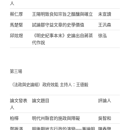
人
蔡仁厚
王陽明致良知宗旨之醞釀與確立
未宣讀
馬楚堅
試論鄒守益文章的史學價值
王汎森
邱炫煜
《明史紀事本末》史論出自蔣棻
徐泓
代作說
第三場
（法政與史論組）政府效能 主持人：王德毅
論文發表
論文題目
評論人
人
柏樺
明代州縣官的施政與障礙
吳智和
鄭振滿
明後期地方行政的演變──兼論明
陳春聲