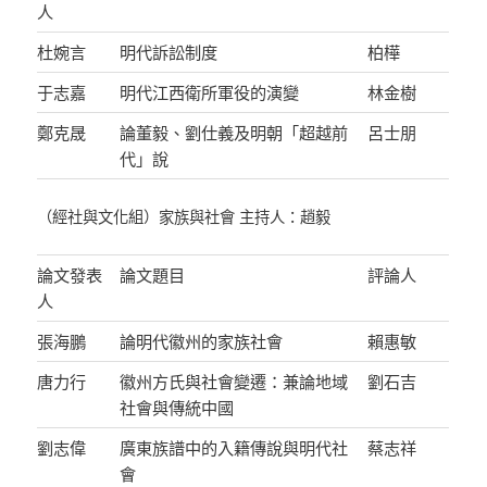
人
杜婉言
明代訴訟制度
柏樺
于志嘉
明代江西衛所軍役的演變
林金樹
鄭克晟
論董毅、劉仕義及明朝「超越前
呂士朋
代」說
（經社與文化組）家族與社會 主持人：趙毅
論文發表
論文題目
評論人
人
張海鵬
論明代徽州的家族社會
賴惠敏
唐力行
徽州方氏與社會變遷：兼論地域
劉石吉
社會與傳統中國
劉志偉
廣東族譜中的入籍傳說與明代社
蔡志祥
會