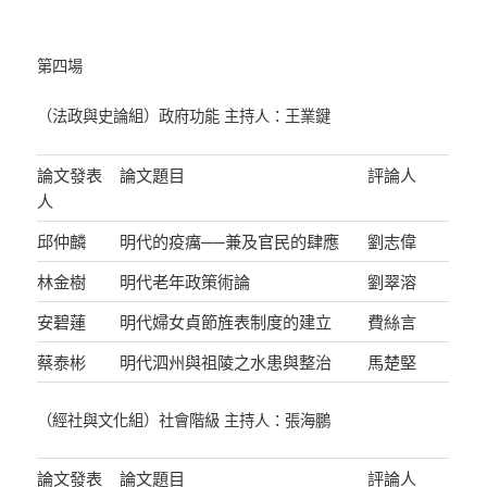
第四場
（法政與史論組）政府功能 主持人：王業鍵
論文發表
論文題目
評論人
人
邱仲麟
明代的疫癘──兼及官民的肆應
劉志偉
林金樹
明代老年政策術論
劉翠溶
安碧蓮
明代婦女貞節旌表制度的建立
費絲言
蔡泰彬
明代泗州與祖陵之水患與整治
馬楚堅
（經社與文化組）社會階級 主持人：張海鵬
論文發表
論文題目
評論人