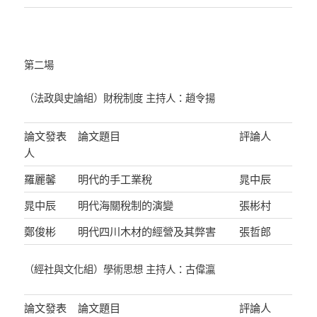
第二場
（法政與史論組）財稅制度 主持人：趙令揚
論文發表
論文題目
評論人
人
羅麗馨
明代的手工業稅
晁中辰
晁中辰
明代海關稅制的演變
張彬村
鄭俊彬
明代四川木材的經營及其弊害
張哲郎
（經社與文化組）學術思想 主持人：古偉瀛
論文發表
論文題目
評論人