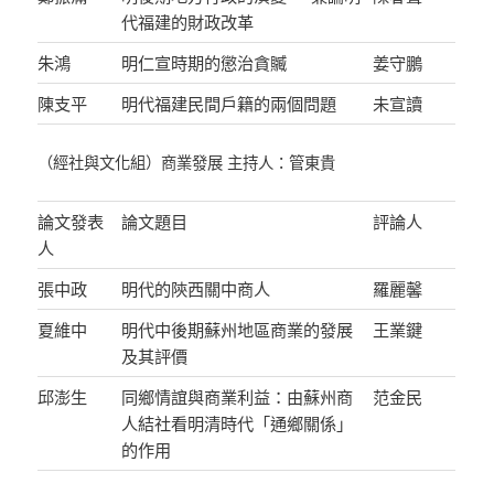
代福建的財政改革
朱鴻
明仁宣時期的懲治貪贓
姜守鵬
陳支平
明代福建民間戶籍的兩個問題
未宣讀
（經社與文化組）商業發展 主持人：管東貴
論文發表
論文題目
評論人
人
張中政
明代的陝西關中商人
羅麗馨
夏維中
明代中後期蘇州地區商業的發展
王業鍵
及其評價
邱澎生
同鄉情誼與商業利益：由蘇州商
范金民
人結社看明清時代「通鄉關係」
的作用