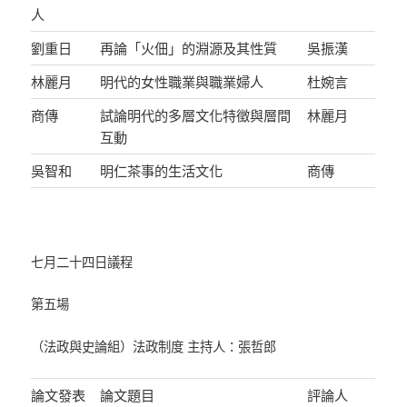
人
劉重日
再論「火佃」的淵源及其性質
吳振漢
林麗月
明代的女性職業與職業婦人
杜婉言
商傳
試論明代的多層文化特徵與層間
林麗月
互動
吳智和
明仁茶事的生活文化
商傳
七月二十四日議程
第五場
（法政與史論組）法政制度 主持人：張哲郎
論文發表
論文題目
評論人