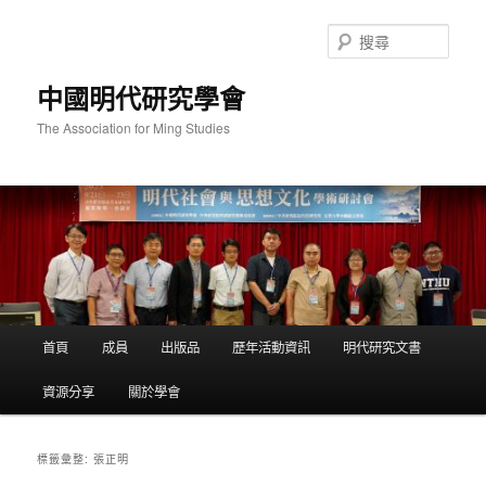
跳
跳
至
至
搜
主
輔
尋
要
助
中國明代研究學會
內
內
容
容
The Association for Ming Studies
主
首頁
成員
出版品
歷年活動資訊
明代研究文書
要
選
資源分享
關於學會
單
張正明
標籤彙整: