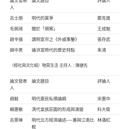
論文發表
論文題目
評論人
人
呂士朋
明代的黨爭
鄭克晟
毛佩琦
關於「順案」
王成勉
趙令揚
讀明宣宗之《外戚事鑒》
張存武
趙中男
論洪宣時代的歷史特點
朱鴻
（經社與文化組）物質生活 主持人：陳捷先
論文發表
論文題目
評論人
人
趙毅
明代豪民私債論綱
宋惠中
賴惠敏
清代皇族莊園的形成與演變
科大衛
呂景琳
明代北方經濟論述──兼與江南比
林滿紅
較