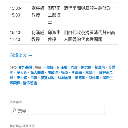
13:30-
劉序楓
瀧野正
清代常關與原額主義財政
15:30
教授
二郎博
士
15:40-
何漢威
邱澎生
明由代收稅捐看清代蘇州商
17:40
教授
教授
人團體的代表性問題
閱讀全文
→
分類:
會外學訊
|
標籤:
一條鞭
、
何漢威
、
六部
、
劉志偉
、
劉翠溶
、
吳喬
同
、
吳大昕
、
商人團體
、
廖敏淑
、
徐泓
、
李卓穎
、
林麗月
、
瀧野正二
郎
、
王士銘
、
白銀
、
皇室財政
、
絲絹全書
、
賴惠敏
、
邱仲麟
、
邱澎生
、
陳國棟
|
發佈留言
站內搜尋
搜
尋
明史研究相關網站