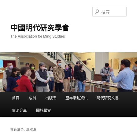
跳
跳
至
至
搜
主
輔
尋
要
助
中國明代研究學會
內
內
容
容
The Association for Ming Studies
主
首頁
成員
出版品
歷年活動資訊
明代研究文書
要
選
資源分享
關於學會
單
廖敏淑
標籤彙整: