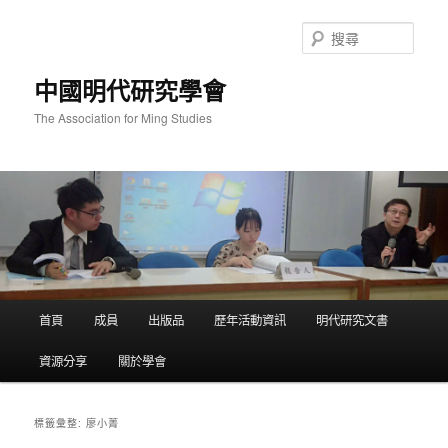
跳
跳
至
至
搜
主
輔
尋
要
助
中國明代研究學會
內
內
容
容
The Association for Ming Studies
主
首頁
成員
出版品
歷年活動資訊
明代研究文書
要
選
資源分享
關於學會
單
廖小菁
標籤彙整: