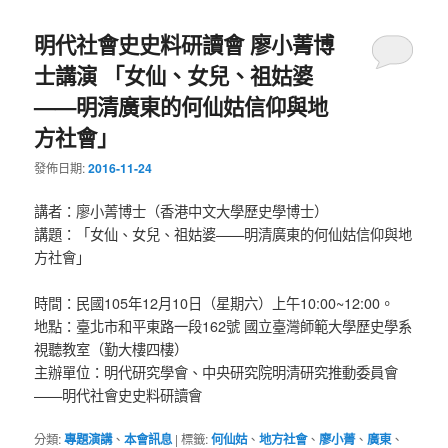
明代社會史史料研讀會 廖小菁博
士講演 「女仙、女兒、祖姑婆
——明清廣東的何仙姑信仰與地
方社會」
發佈日期:
2016-11-24
講者：廖小菁博士（香港中文大學歷史學博士）
講題：「女仙、女兒、祖姑婆——明清廣東的何仙姑信仰與地
方社會」
時間：民國105年12月10日（星期六）上午10:00~12:00。
地點：臺北市和平東路一段162號 國立臺灣師範大學歷史學系
視聽教室（勤大樓四樓）
主辦單位：明代研究學會、中央研究院明清研究推動委員會
——明代社會史史料研讀會
分類:
專題演講
、
本會訊息
|
標籤:
何仙姑
、
地方社會
、
廖小菁
、
廣東
、