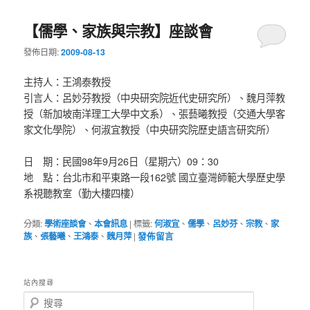
【儒學、家族與宗教】座談會
發佈日期:
2009-08-13
主持人：王鴻泰教授
引言人：呂妙芬教授（中央研究院近代史研究所）、魏月萍教
授（新加坡南洋理工大學中文系）、張藝曦教授（交通大學客
家文化學院）、何淑宜教授（中央研究院歷史語言研究所）
日 期：民國98年9月26日（星期六）09：30
地 點：台北市和平東路一段162號 國立臺灣師範大學歷史學
系視聽教室（勤大樓四樓）
分類:
學術座談會
、
本會訊息
|
標籤:
何淑宜
、
儒學
、
呂妙芬
、
宗教
、
家
族
、
張藝曦
、
王鴻泰
、
魏月萍
|
發佈留言
站內搜尋
搜