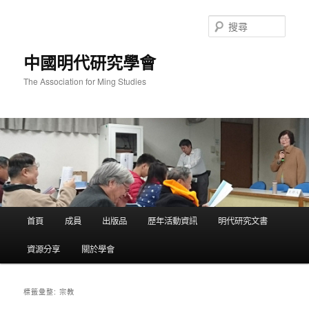
跳
跳
至
至
搜
主
輔
尋
要
助
中國明代研究學會
內
內
容
容
The Association for Ming Studies
主
首頁
成員
出版品
歷年活動資訊
明代研究文書
要
選
資源分享
關於學會
單
宗教
標籤彙整: