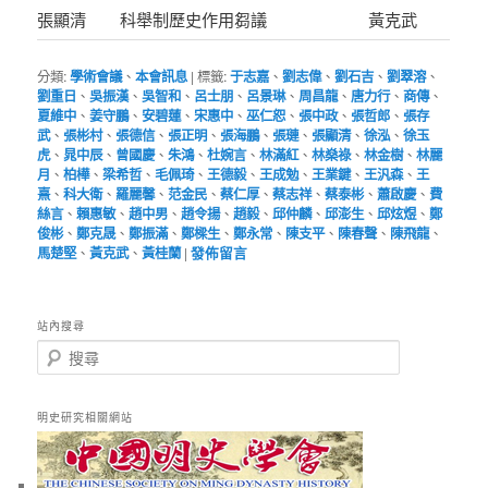
張顯清
科舉制歷史作用芻議
黃克武
分類:
學術會議
、
本會訊息
|
標籤:
于志嘉
、
劉志偉
、
劉石吉
、
劉翠溶
、
劉重日
、
吳振漢
、
吳智和
、
呂士朋
、
呂景琳
、
周昌龍
、
唐力行
、
商傳
、
夏維中
、
姜守鵬
、
安碧蓮
、
宋惠中
、
巫仁恕
、
張中政
、
張哲郎
、
張存
武
、
張彬村
、
張德信
、
張正明
、
張海鵬
、
張璉
、
張顯清
、
徐泓
、
徐玉
虎
、
晁中辰
、
曾國慶
、
朱鴻
、
杜婉言
、
林滿紅
、
林燊祿
、
林金樹
、
林麗
月
、
柏樺
、
梁希哲
、
毛佩琦
、
王德毅
、
王成勉
、
王業鍵
、
王汎森
、
王
熹
、
科大衛
、
羅麗馨
、
范金民
、
蔡仁厚
、
蔡志祥
、
蔡泰彬
、
蕭啟慶
、
費
絲言
、
賴惠敏
、
趙中男
、
趙令揚
、
趙毅
、
邱仲麟
、
邱澎生
、
邱炫煜
、
鄭
俊彬
、
鄭克晟
、
鄭振滿
、
鄭樑生
、
鄭永常
、
陳支平
、
陳春聲
、
陳飛龍
、
馬楚堅
、
黃克武
、
黃桂蘭
|
發佈留言
站內搜尋
搜
尋
明史研究相關網站