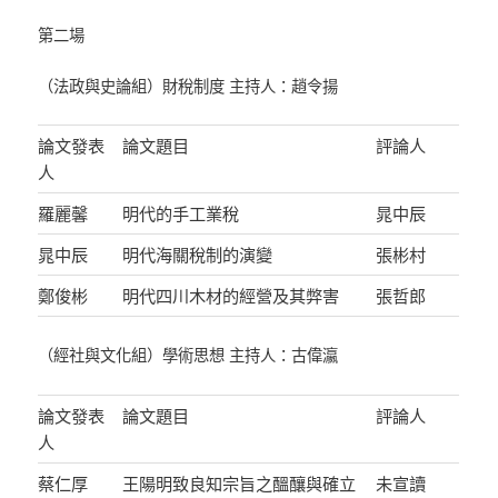
第二場
（法政與史論組）財稅制度 主持人：趙令揚
論文發表
論文題目
評論人
人
羅麗馨
明代的手工業稅
晁中辰
晁中辰
明代海關稅制的演變
張彬村
鄭俊彬
明代四川木材的經營及其弊害
張哲郎
（經社與文化組）學術思想 主持人：古偉瀛
論文發表
論文題目
評論人
人
蔡仁厚
王陽明致良知宗旨之醞釀與確立
未宣讀