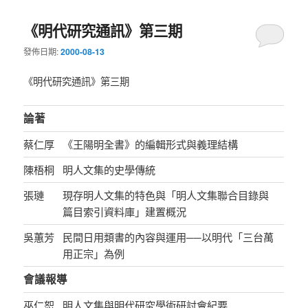
《明代研究通訊》第三期
發佈日期:
2000-08-13
《明代研究通訊》第三期
論著
蔡仁厚
《王陽明全書》的編輯形式與義理結構
陳梧桐
明人文集的史學傳統
張璉
現存明人文集的特色與「明人文集聯合目錄與
篇目索引資料庫」建置概況
吳蕙芳
民間日用類書的內容與運用──以明代「三台萬
用正宗」為例
會議報導
巫仁恕
明人文集與明代研究學術研討會紀要