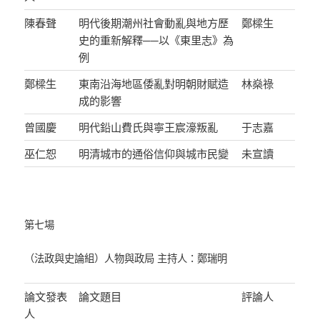
陳春聲
明代後期潮州社會動亂與地方歷
鄭樑生
史的重新解釋──以《東里志》為
例
鄭樑生
東南沿海地區倭亂對明朝財賦造
林燊祿
成的影響
曾國慶
明代鉛山費氏與寧王宸濠叛亂
于志嘉
巫仁恕
明清城市的通俗信仰與城市民變
未宣讀
第七場
（法政與史論組）人物與政局 主持人：鄭瑞明
論文發表
論文題目
評論人
人