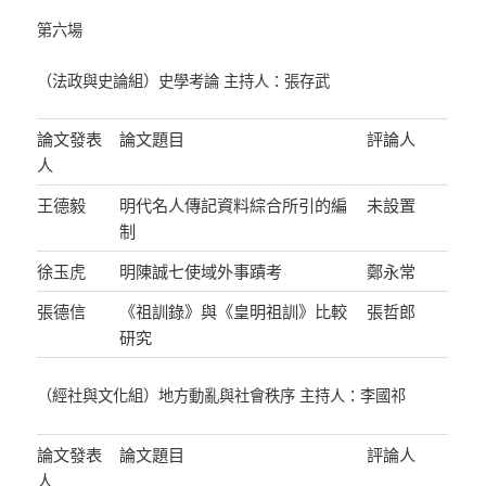
第六場
（法政與史論組）史學考論 主持人：張存武
論文發表
論文題目
評論人
人
王德毅
明代名人傳記資料綜合所引的編
未設置
制
徐玉虎
明陳誠七使域外事蹟考
鄭永常
張德信
《祖訓錄》與《皇明祖訓》比較
張哲郎
研究
（經社與文化組）地方動亂與社會秩序 主持人：李國祁
論文發表
論文題目
評論人
人