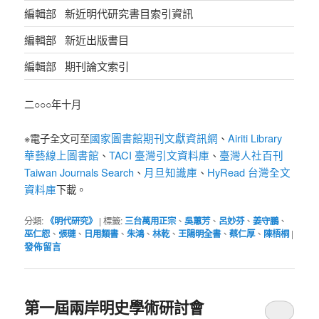
編輯部
新近明代研究書目索引資訊
編輯部
新近出版書目
編輯部
期刊論文索引
二○○○年十月
國家圖書館期刊文獻資訊網
Airiti Library
※電子全文可至
、
華藝線上圖書館
TACI 臺灣引文資料庫
臺灣人社百刊
、
、
Taiwan Journals Search
月旦知識庫
HyRead 台灣全文
、
、
資料庫
下載。
分類:
《明代研究》
|
標籤:
三台萬用正宗
、
吳蕙芳
、
呂妙芬
、
姜守鵬
、
巫仁恕
、
張璉
、
日用類書
、
朱鴻
、
林乾
、
王陽明全書
、
蔡仁厚
、
陳梧桐
|
發佈留言
第一屆兩岸明史學術研討會