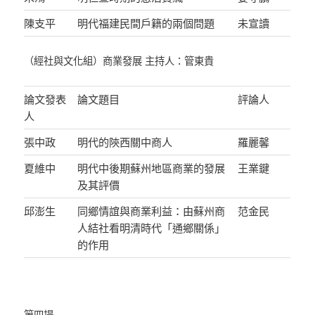
陳支平
明代福建民間戶籍的兩個問題
未宣讀
（經社與文化組）商業發展 主持人：管東貴
論文發表
論文題目
評論人
人
張中政
明代的陝西關中商人
羅麗馨
夏維中
明代中後期蘇州地區商業的發展
王業鍵
及其評價
邱澎生
同鄉情誼與商業利益：由蘇州商
范金民
人結社看明清時代「通鄉關係」
的作用
第四場