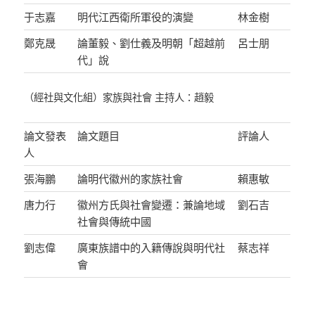
于志嘉
明代江西衛所軍役的演變
林金樹
鄭克晟
論董毅、劉仕義及明朝「超越前
呂士朋
代」說
（經社與文化組）家族與社會 主持人：趙毅
論文發表
論文題目
評論人
人
張海鵬
論明代徽州的家族社會
賴惠敏
唐力行
徽州方氏與社會變遷：兼論地域
劉石吉
社會與傳統中國
劉志偉
廣東族譜中的入籍傳說與明代社
蔡志祥
會