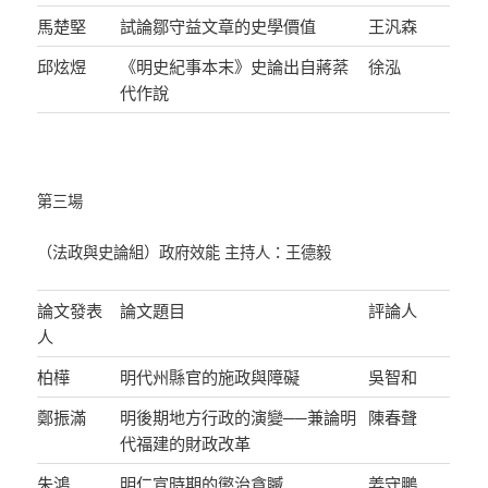
馬楚堅
試論鄒守益文章的史學價值
王汎森
邱炫煜
《明史紀事本末》史論出自蔣棻
徐泓
代作說
第三場
（法政與史論組）政府效能 主持人：王德毅
論文發表
論文題目
評論人
人
柏樺
明代州縣官的施政與障礙
吳智和
鄭振滿
明後期地方行政的演變──兼論明
陳春聲
代福建的財政改革
朱鴻
明仁宣時期的懲治貪贓
姜守鵬