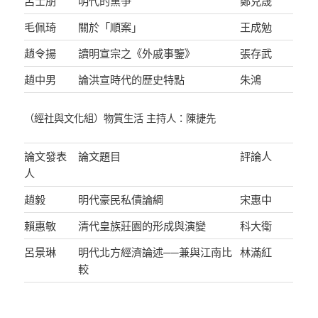
呂士朋
明代的黨爭
鄭克晟
毛佩琦
關於「順案」
王成勉
趙令揚
讀明宣宗之《外戚事鑒》
張存武
趙中男
論洪宣時代的歷史特點
朱鴻
（經社與文化組）物質生活 主持人：陳捷先
論文發表
論文題目
評論人
人
趙毅
明代豪民私債論綱
宋惠中
賴惠敏
清代皇族莊園的形成與演變
科大衛
呂景琳
明代北方經濟論述──兼與江南比
林滿紅
較