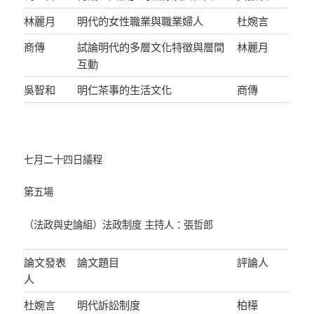
林麗月
明代的女性職業與職業婦人
杜婉言
商傳
試論明代的多層文化特徵與層間
林麗月
互動
吳智和
明仁茶事的生活文化
商傳
七月二十四日議程
第五場
（法政與史論組）法政制度 主持人：張哲郎
論文發表
論文題目
評論人
人
杜婉言
明代訴訟制度
柏樺