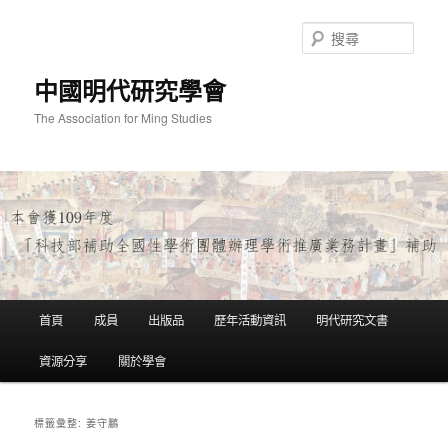
跳
跳
至
至
搜
主
輔
尋
要
助
中國明代研究學會
內
內
容
容
The Association for Ming Studies
主
首頁
成員
出版品
歷年活動資訊
明代研究文書
要
選
資源分享
關於學會
單
姜守鵬
標籤彙整: