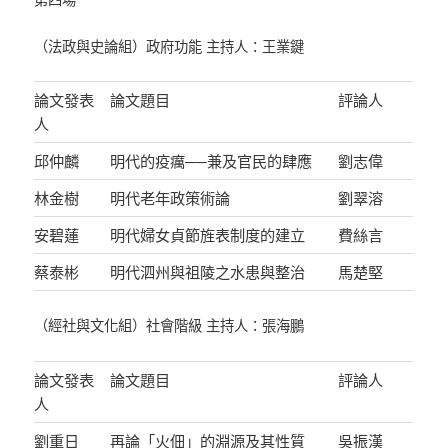
（法政與史論組）政府功能 主持人：王業鍵
論文發表
論文題目
評論人
人
邱仲麟
明代的疫癘──兼及官民的肆應
劉志偉
林金樹
明代老年政策術論
劉翠溶
安碧蓮
明代婦女貞節旌表制度的建立
費絲言
蔡泰彬
明代泗州與祖陵之水患與整治
馬楚堅
（經社與文化組）社會階級 主持人：張海鵬
論文發表
論文題目
評論人
人
劉重日
再論「火佃」的淵源及其性質
吳振漢