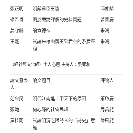
張正明
明戴重臣王瓊
邱仲麟
梁希哲
關於嚴嵩評價的史料問題
曾國慶
姜守鵬
論宣德帝
朱鴻
王熹
試論朱棣由藩王到君主的矛盾歷
朱鴻
程
（經社與文化組）士人心態 主持人：吳智和
論文發表
論文題目
評論人
人
范金民
明代江南進士甲天下的原因
蕭啟慶
張璉
何心隱的社會思想
周昌龍
黃桂蘭
試論明清之際詩人的「詩史」意
陳飛龍
識