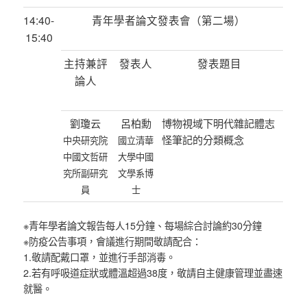
14:40-
青年學者論文發表會（第二場）
15:40
主持兼評
發表人
發表題目
論人
劉瓊云
呂柏勳
博物視域下明代雜記體志
怪筆記的分類概念
中央研究院
國立清華
中國文哲研
大學中國
究所副研究
文學系博
員
士
※青年學者論文報告每人15分鐘、每場綜合討論約30分鐘
※防疫公告事項，會議進行期間敬請配合：
1.敬請配戴口罩，並進行手部消毒。
2.若有呼吸道症狀或體溫超過38度，敬請自主健康管理並盡速
就醫。