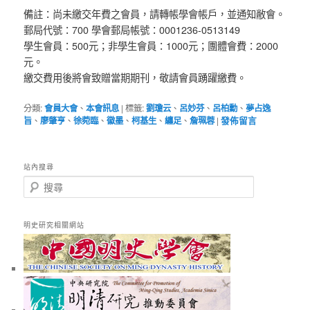
備註：尚未繳交年費之會員，請轉帳學會帳戶，並通知敝會。
郵局代號：700 學會郵局帳號：0001236-0513149
學生會員：500元；非學生會員：1000元；團體會費：2000
元。
繳交費用後將會致贈當期期刊，敬請會員踴躍繳費。
分類:
會員大會
、
本會訊息
|
標籤:
劉瓊云
、
呂妙芬
、
呂柏勳
、
夢占逸
旨
、
廖肇亨
、
徐菀臨
、
徽墨
、
柯基生
、
纏足
、
詹珮蓉
|
發佈留言
站內搜尋
搜
尋
明史研究相關網站