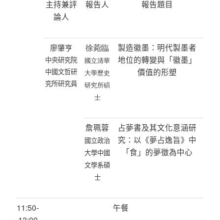
主持兼評
報告人
報告題目
論人
徐菀臨
製造徽墨：明代製墨者
廖肇亨
地位的轉變與「徽墨」
中央研究院
國立清華
價值的形塑
中國文哲研
大學歷史
究所研究員
研究所碩
士
詹珮蓉
占夢書及其文化意涵研
究：以《夢占逸旨》中
國立政治
「食」的夢徵為中心
大學中國
文學系碩
士
11:50-
午餐
13:00