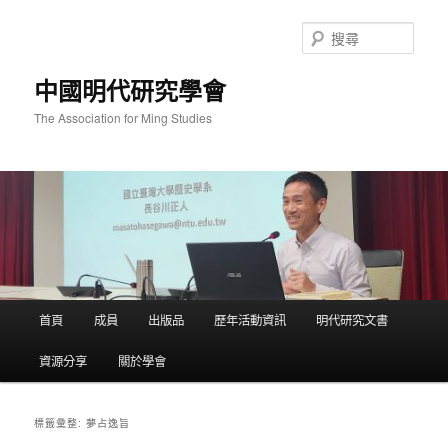
跳
跳
至
至
搜
主
輔
尋
要
助
中國明代研究學會
內
內
容
容
The Association for Ming Studies
主
首頁
成員
出版品
歷年活動資訊
明代研究文書
要
選
資源分享
關於學會
單
夢占逸旨
標籤彙整: