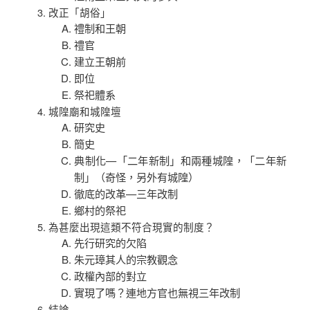
改正「胡俗」
禮制和王朝
禮官
建立王朝前
即位
祭祀體系
城隍廟和城隍壇
研究史
簡史
典制化—「二年新制」和兩種城隍，「二年新
制」（奇怪，另外有城隍）
徹底的改革—三年改制
鄉村的祭祀
為甚麼出現這類不符合現實的制度？
先行研究的欠陷
朱元璋其人的宗教觀念
政權內部的對立
實現了嗎？連地方官也無視三年改制
結論