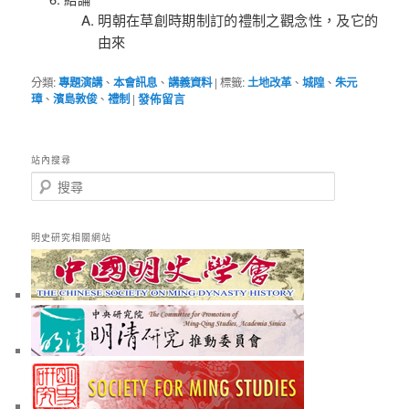
明朝在草創時期制訂的禮制之觀念性，及它的
由來
分類:
專題演講
、
本會訊息
、
講義資料
|
標籤:
土地改革
、
城隍
、
朱元
璋
、
濱島敦俊
、
禮制
|
發佈留言
站內搜尋
搜
尋
明史研究相關網站