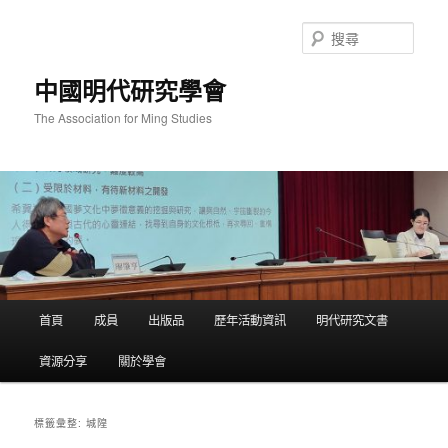
跳
跳
至
至
搜
主
輔
尋
要
助
中國明代研究學會
內
內
容
容
The Association for Ming Studies
主
首頁
成員
出版品
歷年活動資訊
明代研究文書
要
選
資源分享
關於學會
單
城隍
標籤彙整: