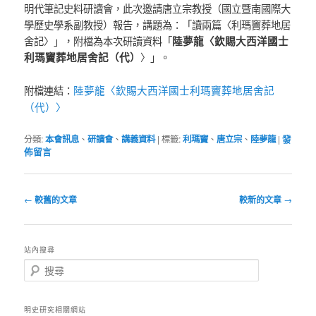
明代筆記史料研讀會，此次邀請唐立宗教授（
國立暨南國際大
學歷史學系副教授）報告，講題為：「讀兩篇〈
利瑪竇葬地居
舍記〉」，附檔為本次研讀資料「
陸夢龍〈欽賜大西洋國士
利瑪竇葬地居舍記（代）
〉」。
陸夢龍〈欽賜大西洋國士利瑪竇葬地居舍記
附檔連結：
（代）〉
分類:
本會訊息
、
研讀會
、
講義資料
|
標籤:
利瑪竇
、
唐立宗
、
陸夢龍
|
發
佈留言
文
←
較舊的文章
較新的文章
→
章
導
覽
站內搜尋
搜
尋
明史研究相關網站