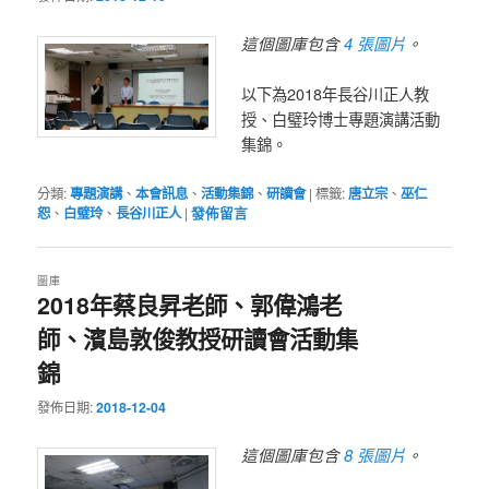
4 張圖片
這個圖庫包含
。
以下為2018年長谷川正人教
授、白璧玲博士專題演講活動
集錦。
分類:
專題演講
、
本會訊息
、
活動集錦
、
研讀會
|
標籤:
唐立宗
、
巫仁
恕
、
白璧玲
、
長谷川正人
|
發佈留言
圖庫
2018年蔡良昇老師、郭偉鴻老
師、濱島敦俊教授研讀會活動集
錦
發佈日期:
2018-12-04
8 張圖片
這個圖庫包含
。