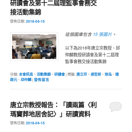
研讀會及第十二屆理監事會務交
接活動集錦
發佈日期:
2018-04-15
15 張圖片
這個圖庫包含
。
以下為2018年唐立宗教授、邱
仲麟教授研讀會及第十二屆理
監事會務交接活動集錦
分類:
本會訊息
、
活動集錦
、
研讀會
|
標籤:
唐立宗
、
張哲郎
、
徐泓
、
連
啟元
、
邱仲麟
|
發佈留言
唐立宗教授報告：「讀兩篇〈利
瑪竇葬地居舍記〉」研讀資料
發佈日期:
2018-04-15