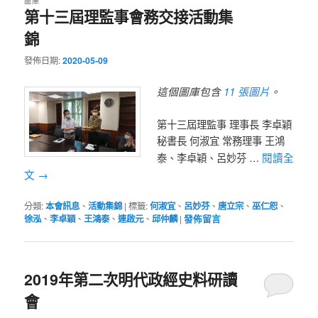
圖庫
第十三屆理監事會務交接活動集
錦
發佈日期:
2020-05-09
11 張圖片
這個圖庫包含
。
第十三屆理監事 理事長 李卓穎
秘書長 何淑宜 常務理事 王鴻
閱讀全
泰、李卓穎、呂妙芬 …
文
→
分類:
本會訊息
、
活動集錦
|
標籤:
何淑宜
、
呂妙芬
、
唐立宗
、
巫仁恕
、
徐泓
、
李卓穎
、
王鴻泰
、
連啟元
、
邱仲麟
|
發佈留言
2019年第二次明代政經史料研讀
會