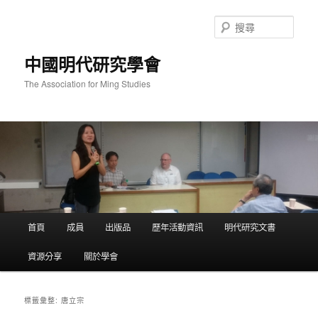
跳
跳
至
至
搜
主
輔
尋
要
助
中國明代研究學會
內
內
容
容
The Association for Ming Studies
主
首頁
成員
出版品
歷年活動資訊
明代研究文書
要
選
資源分享
關於學會
單
唐立宗
標籤彙整: