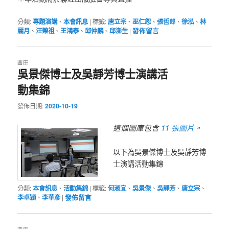
分類:
專題演講
、
本會訊息
|
標籤:
唐立宗
、
巫仁恕
、
張哲郎
、
徐泓
、
林
麗月
、
汪榮祖
、
王鴻泰
、
邱仲麟
、
邱澎生
|
發佈留言
圖庫
吳景傑博士及吳靜芳博士演講活
動集錦
發佈日期:
2020-10-19
11 張圖片
這個圖庫包含
。
以下為吳景傑博士及吳靜芳博
士演講活動集錦
分類:
本會訊息
、
活動集錦
|
標籤:
何淑宜
、
吳景傑
、
吳靜芳
、
唐立宗
、
李卓穎
、
李華彥
|
發佈留言