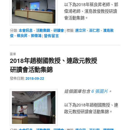
以下為2018年蔡良昇老師、郭
偉鴻老師、濱島敦俊教授研讀
會活動集錦。
分類:
本會訊息
、
活動集錦
、
研讀會
|
標籤:
唐立宗
、
巫仁恕
、
濱島敦
俊
、
蔡良昇
、
郭偉鴻
|
發佈留言
圖庫
2018年趙樹國教授、連啟元教授
研讀會活動集錦
發佈日期:
2018-09-22
6 張圖片
這個圖庫包含
。
以下為2018年趙樹國教授、連
啟元教授研讀會活動集錦。