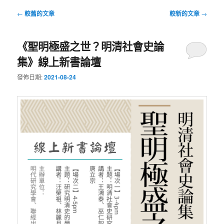
文
←
較舊的文章
較新的文章
→
章
導
《聖明極盛之世？明清社會史論
覽
集》線上新書論壇
發佈日期:
2021-08-24