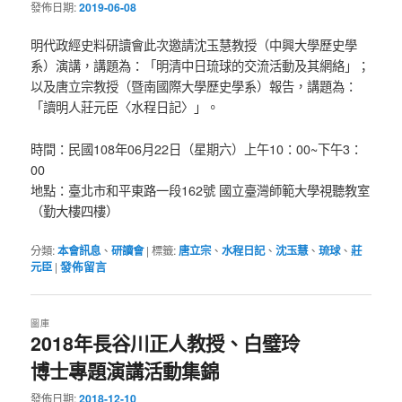
發佈日期:
2019-06-08
明代政經史料研讀會此次邀請沈玉慧教授（中興大學歷史學
系）演講，講題為：「明清中日琉球的交流活動及其網絡」；
以及唐立宗教授（暨南國際大學歷史學系）報告，講題為：
「讀明人莊元臣〈水程日記〉」。
時間：民國108年06月22日（星期六）上午10：00~下午3：
00
地點：臺北市和平東路一段162號 國立臺灣師範大學視聽教室
（勤大樓四樓）
分類:
本會訊息
、
研讀會
|
標籤:
唐立宗
、
水程日記
、
沈玉慧
、
琉球
、
莊
元臣
|
發佈留言
圖庫
2018年長谷川正人教授、白璧玲
博士專題演講活動集錦
發佈日期:
2018-12-10