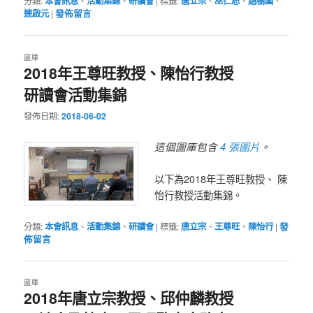
分類:
本會訊息
、
活動集錦
、
研讀會
|
標籤:
唐立宗
、
巫仁恕
、
趙樹國
、
連啟元
|
發佈留言
圖庫
2018年王尊旺教授、陳怡行教授
研讀會活動集錦
發佈日期:
2018-06-02
4 張圖片
這個圖庫包含
。
以下為2018年王尊旺教授、 陳
怡行教授活動集錦。
分類:
本會訊息
、
活動集錦
、
研讀會
|
標籤:
唐立宗
、
王尊旺
、
陳怡行
|
發
佈留言
圖庫
2018年唐立宗教授、邱仲麟教授