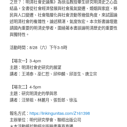
之世？：明清社會史論集》為徐泓教授畢生研究明清史之心血
結晶，全書從社會經濟發展與社會風氣變遷、婚姻與家庭、移
民與人口變遷、社會階層化與社會流動等幾個角度，來試圖論
述明清社會的複雜性，論述精湛，氣度恢宏。本次新書論壇邀
請國內重要的明清史學者，圍繞著本書談論明清歷史的重要性
與獨特性。
活動時間：8/28（六）下午3-5時
【場次一】3-4pm
主題：明清社會史研究的展望
講者：王鴻泰、巫仁恕、邱仲麟、邱澎生、唐立宗
【場次二】4-5pm
主題：研究明清史的學與思
講者：汪榮祖、林麗月、張哲郎、徐泓
https://linkingunitas.com/Z161398
報名方式：
主辦單位：明代研究學會、聯經出版公司
＊本活動將於聯經出版臉書專頁直播