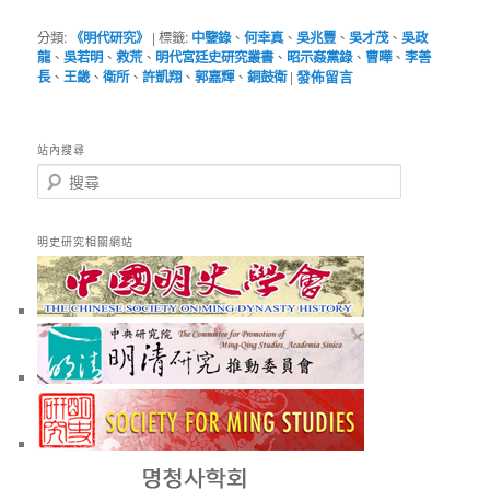
分類:
《明代研究》
|
標籤:
中鑒錄
、
何幸真
、
吳兆豐
、
吳才茂
、
吳政
龍
、
吳若明
、
救荒
、
明代宮廷史研究叢書
、
昭示姦黨錄
、
曹曄
、
李善
長
、
王畿
、
衛所
、
許凱翔
、
郭嘉輝
、
銅鼓衛
|
發佈留言
站內搜尋
搜
尋
明史研究相關網站