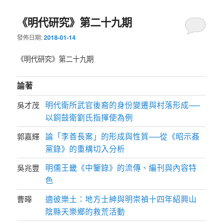
《明代研究》第二十九期
發佈日期:
2018-01-14
《明代研究》第二十九期
論著
明代衛所武官後裔的身份變遷與村落形成──
吳才茂
以銅鼓衛劉氏指揮使為例
論「李善長案」的形成與性質──從《昭示姦
郭嘉輝
黨錄》的重構切入分析
明儒王畿《中鑒錄》的流傳、編刊與內容特
吳兆豐
色
適彼樂土：地方士紳與明崇禎十四年紹興山
曹曄
陰縣天樂鄉的救荒活動