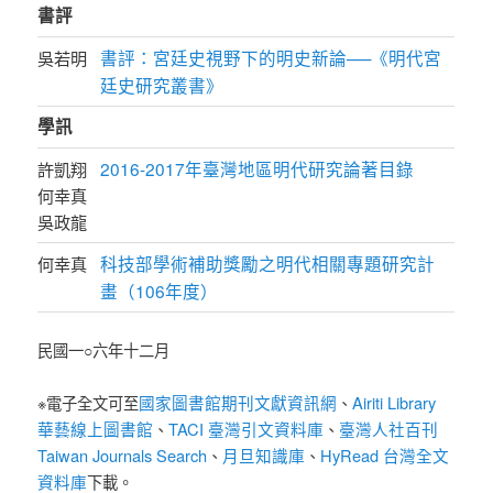
書評
書評：宮廷史視野下的明史新論──《明代宮
吳若明
廷史研究叢書》
學訊
2016-2017年臺灣地區明代研究論著目錄
許凱翔
何幸真
吳政龍
科技部學術補助獎勵之明代相關專題研究計
何幸真
畫（106年度）
民國一○六年十二月
國家圖書館期刊文獻資訊網
Airiti Library
※電子全文可至
、
華藝線上圖書館
TACI 臺灣引文資料庫
臺灣人社百刊
、
、
Taiwan Journals Search
月旦知識庫
HyRead 台灣全文
、
、
資料庫
下載。