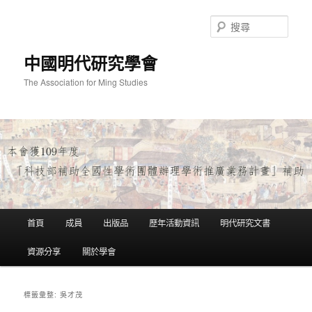
跳
跳
至
至
搜
主
輔
尋
要
助
中國明代研究學會
內
內
容
容
The Association for Ming Studies
主
首頁
成員
出版品
歷年活動資訊
明代研究文書
要
選
資源分享
關於學會
單
吳才茂
標籤彙整: