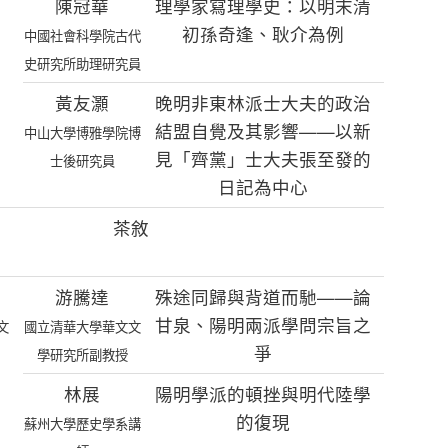
陳冠華
理學家寫理學史：以明末清
初孫奇逢、耿介為例
中國社會科學院古代
史研究所助理研究員
黃友灝
晚明非東林派士大夫的政治
結盟自覺及其影響——以新
中山大學博雅學院博
見「齊黨」士大夫張至發的
士後研究員
日記為中心
茶敘
游騰達
殊途同歸與背道而馳——論
甘泉、陽明兩派學問宗旨之
文
國立清華大學華文文
爭
學研究所副教授
林展
陽明學派的頓挫與明代陸學
的復現
蘇州大學歷史學系講