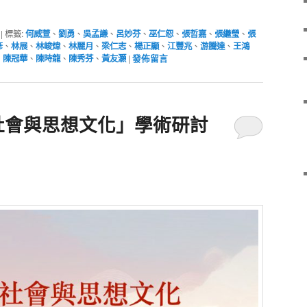
|
標籤:
何威萱
、
劉勇
、
吳孟謙
、
呂妙芬
、
巫仁恕
、
張哲嘉
、
張繼瑩
、
張
彥
、
林展
、
林峻煒
、
林麗月
、
梁仁志
、
楊正顯
、
江豐兆
、
游騰達
、
王鴻
、
陳冠華
、
陳時龍
、
陳秀芬
、
黃友灝
|
發佈留言
代社會與思想文化」學術研討