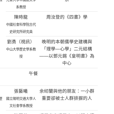
系教授
陳時龍
周汝登的《四書》學
中國社會科學院古代
史研究所研究員
劉勇（視訊）
晚明的本朝儒學史建構與
「理學—心學」二元結構
中山大學歷史學系教
——以鄧元錫《皇明書》為
授
中心
午餐
張藝曦
余紉蘭與他的朋友：一小群
重要卻被士人群排摒的人
歷
國立陽明交通大學人
文社會學系教授