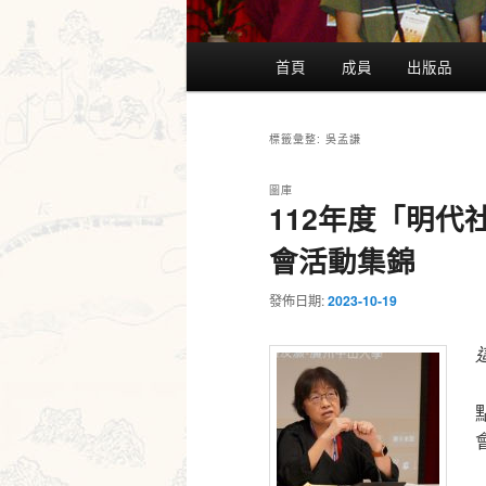
主
首頁
成員
出版品
要
選
單
吳孟謙
標籤彙整:
圖庫
112年度「明
會活動集錦
發佈日期:
2023-10-19