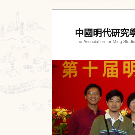
跳
跳
至
至
主
輔
中國明代研究
要
助
The Association for Ming Studi
內
內
容
容