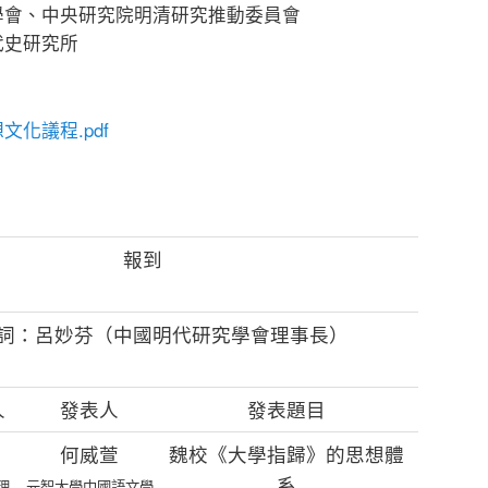
學會、中央研究院明清研究推動委員會
代史研究所
化議程.pdf
報到
詞：呂妙芬（中國明代研究學會理事長）
人
發表人
發表題目
何威萱
魏校《大學指歸》的思想體
系
理
元智大學中國語文學