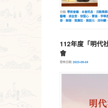
分類:
學術會議
、
本會訊息
、
活動集錦
藝曦
、
張金奎
、
徐聖心
、
曹循
、
李華
泰
、
解揚
、
賀廣如
、
連啟元
、
邱仲麟
112年度「明
會
發佈日期:
2023-09-04