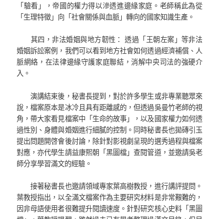
「驗看」，帝國的權力得以滲透進邊緣家庭。老師稱此為從
「生理特徵」向「社會關係與血脈」轉向的國家知識生產。
其四，非法婚姻與地方韌性： 透過「王朝左案」等非法
婚姻訴訟案例，我們可以看到地方社會如何透過經濟補償、人
脈網絡，在法律邊緣守護家庭聯結，消解中央司法的強硬介
入。
演講結束後，秘書長提到，對於許多學生或非專業聽眾來
說，檔案原本是冰冷且具有距離感的，但透過吳曼竹老師的視
角，帶大家看見檔案中「生命的故事」，以及國家權力如何透
過性別、身體與婚姻進行細膩的控制。同時秘書長也拋磚引玉
提出問題開啓會後討論，除針對影視劇呈現的選秀過程與檔案
對應，亦代學生請益康熙朝「黑圖檔」查閱管道，並邀請吳老
師分享學習滿文的經驗。
接著秘書長也邀請領域專家葉高樹教授，進行講評提問。
葉教授指出，以全滿文檔案作為主要研究材料是非常艱難的，
因非母語使用者很難提升閱讀速度。針對研究核心史料「黑圖