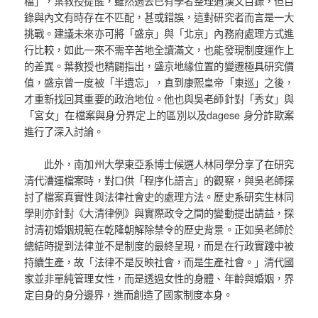
檔」，葉教授提醒，雖然過去已有學者整理過漢文目錄，但目
錄與內文有時存在不匹配，甚或錯誤，這對研究者而言是一大
挑戰。建議未來亦可將「盛京」與「北京」內務府處理方式進
行比較，如此一來不需辛苦地全讀滿文，也能發現制度運作上
的差異。葉教授也精闢指出，盛京地緣位置的變遷極具研究價
值，盛京曾一度被「半遺忘」，直到康熙皇帝「東巡」之後，
才重新找回其重要的政治地位。他也與吳老師針對「秀女」與
「宮女」在檔案與身分界定上的區別以及dagese 身分詐欺案
進行了深入討論。
此外，南加州大學東亞系博士候選人林同學分享了在研究
清代漕運檔案時，對口供「程序化語言」的觀察，與吳老師探
討了檔案真實性與法律社會史的處理方法。歷史系研究生林同
學則亦針對《大清律例》與實際政令之間的變動提出請益，探
討清初婚姻規範在乾隆朝解除禁令的歷史背景。正如吳老師於
總結時提到法律並不是制度的最終呈現，而是在行政實踐中被
持續生產，故「法律不是反映社會，而是生產社會。」清代國
家並非單純管理女性，而是透過女性的身體、年齡與婚姻，界
定自身的身分邊界，進而創造了國家制度本身。