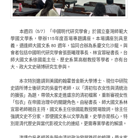
本週四（5/7）「中國明代研究學會」於國立臺灣師範大
學國文學系，舉辦115年度首場專題講座。本場講座別具意
義，適逢師大國文系 80 週年，協同合辦為系慶文化沙龍。與
會者包括中國明代研究學會張藝曦理事長、林宜蓉秘書長，台
師大國文系徐國能主任、歷史系葉高樹教授等學者，亦有台
大、政大文史碩博研究生參與。
本次特別邀請到美國約翰霍普金斯大學博士、現任中研院
史語所博士後研究的吳曼竹老師，以「清初包衣女性與清統治
的擴張」為題，帶領大家走進盛京的清初檔案，重新審視女性
「包衣」在帝國治理中的關鍵角色。由秘書長、師大國文系林
宜蓉老師親自主持，國文系主任徐國能教授開場致詞。徐主任
強調文史不分家，即便國文系以文學為重，史學亦是核心，特
別是清代歷史與當代影視文化的連結，更需專業學者的解讀。
演講中吳老師首先藉由清初政治發展路徑的梳理，帶大家