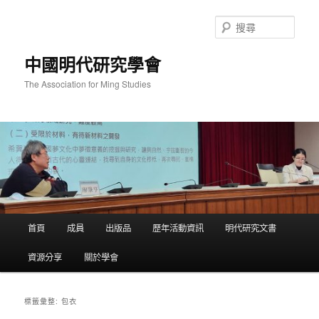
跳
跳
至
至
搜
主
輔
尋
要
助
中國明代研究學會
內
內
容
容
The Association for Ming Studies
主
首頁
成員
出版品
歷年活動資訊
明代研究文書
要
選
資源分享
關於學會
單
包衣
標籤彙整: