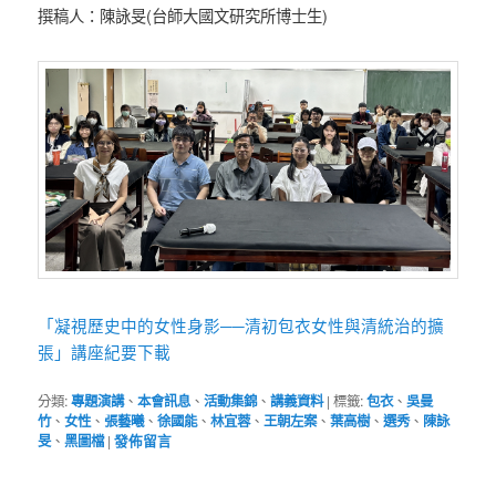
撰稿人：陳詠旻(台師大國文研究所博士生)
「凝視歷史中的女性身影──清初包衣女性與清統治的擴
張」講座紀要下載
分類:
專題演講
、
本會訊息
、
活動集錦
、
講義資料
|
標籤:
包衣
、
吳曼
竹
、
女性
、
張藝曦
、
徐國能
、
林宜蓉
、
王朝左案
、
葉高樹
、
選秀
、
陳詠
旻
、
黑圖檔
|
發佈留言