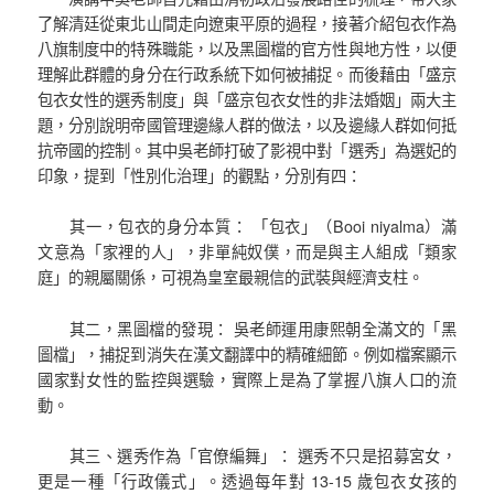
了解清廷從東北山間走向遼東平原的過程，接著介紹包衣作為
八旗制度中的特殊職能，以及黑圖檔的官方性與地方性，以便
理解此群體的身分在行政系統下如何被捕捉。而後藉由「盛京
包衣女性的選秀制度」與「盛京包衣女性的非法婚姻」兩大主
題，分別說明帝國管理邊緣人群的做法，以及邊緣人群如何抵
抗帝國的控制。其中吳老師打破了影視中對「選秀」為選妃的
印象，提到「性別化治理」的觀點，分別有四：
其一，包衣的身分本質： 「包衣」（Booi niyalma）滿
文意為「家裡的人」，非單純奴僕，而是與主人組成「類家
庭」的親屬關係，可視為皇室最親信的武裝與經濟支柱。
其二，黑圖檔的發現： 吳老師運用康熙朝全滿文的「黑
圖檔」，捕捉到消失在漢文翻譯中的精確細節。例如檔案顯示
國家對女性的監控與選驗，實際上是為了掌握八旗人口的流
動。
其三、選秀作為「官僚編舞」： 選秀不只是招募宮女，
更是一種「行政儀式」。透過每年對 13-15 歲包衣女孩的