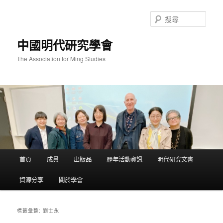
跳
跳
至
至
搜
主
輔
尋
要
助
中國明代研究學會
內
內
容
容
The Association for Ming Studies
主
首頁
成員
出版品
歷年活動資訊
明代研究文書
要
選
資源分享
關於學會
單
劉士永
標籤彙整: