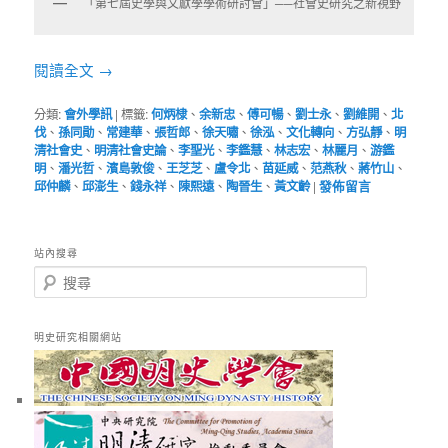
「第七屆史學與文獻學學術研討會」──社會史研究之新視野
閱讀全文
→
分類:
會外學訊
|
標籤:
何炳棣
、
余新忠
、
傅可暢
、
劉士永
、
劉維開
、
北
伐
、
孫同勛
、
常建華
、
張哲郎
、
徐天嘯
、
徐泓
、
文化轉向
、
方弘靜
、
明
清社會史
、
明清社會史論
、
李聖光
、
李鑑慧
、
林志宏
、
林麗月
、
游鑑
明
、
潘光哲
、
濱島敦俊
、
王芝芝
、
盧令北
、
苗延威
、
范燕秋
、
蔣竹山
、
邱仲麟
、
邱澎生
、
錢永祥
、
陳熙遠
、
陶晉生
、
黃文齡
|
發佈留言
站內搜尋
搜
尋
明史研究相關網站