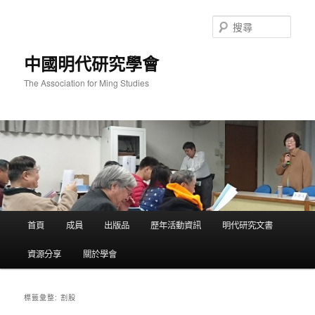
跳
跳
至
至
搜
主
輔
尋
要
助
中國明代研究學會
內
內
容
容
The Association for Ming Studies
主
首頁
成員
出版品
歷年活動資訊
明代研究文書
要
選
資源分享
關於學會
單
割股
標籤彙整: