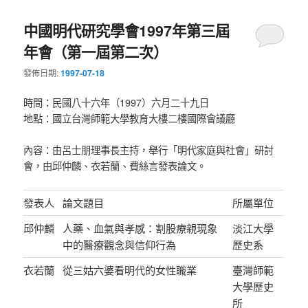
中國明代研究學會1997年第三屆
年會（第一屆第二次）
發佈日期:
1997-07-18
時間：民國八十六年（1997）六月二十九日
地點：國立台灣師範大學教育大樓二樓國際會議廳
內容：由呂士朋理事長主持，舉行「明代家庭與社會」研討
會，由邱仲麟、衣若蘭、費絲言發表論文。
發表人
論文題目
所屬單位
邱仲麟
人藥、血氣與孝感：割股療親現象
淡江大學
中的醫療觀念與信仰行為
歷史系
衣若蘭
從三姑六婆看明代的女性職業
臺灣師範
大學歷史
所