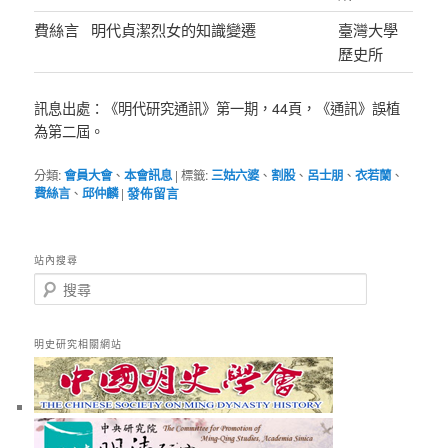
費絲言
明代貞潔烈女的知識變遷
臺灣大學
歷史所
訊息出處：《明代研究通訊》第一期，44頁，《通訊》誤植
為第二屆。
分類:
會員大會
、
本會訊息
|
標籤:
三姑六婆
、
割股
、
呂士朋
、
衣若蘭
、
費絲言
、
邱仲麟
|
發佈留言
站內搜尋
搜
尋
明史研究相關網站