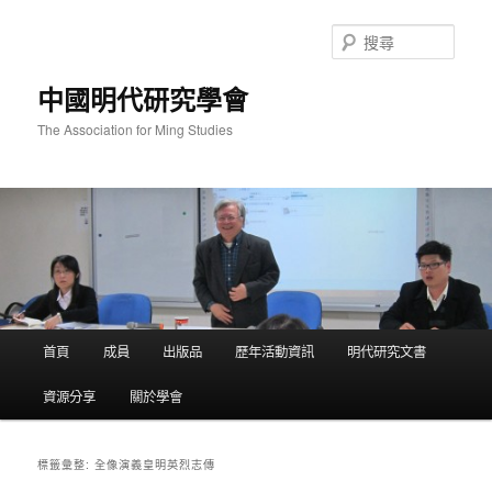
跳
跳
至
至
搜
主
輔
尋
要
助
中國明代研究學會
內
內
容
容
The Association for Ming Studies
主
首頁
成員
出版品
歷年活動資訊
明代研究文書
要
選
資源分享
關於學會
單
全像演義皇明英烈志傳
標籤彙整: