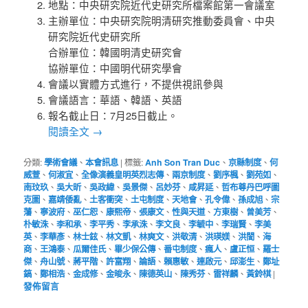
地點：中央研究院近代史研究所檔案館第一會議室
主辦單位：中央研究院明清研究推動委員會、中央
研究院近代史研究所
合辦單位：韓國明清史研究會
協辦單位：中國明代研究學會
會議以實體方式進行，不提供視訊參與
會議語言：華語、韓語、英語
報名截止日：7月25日截止。
閱讀全文
→
分類:
學術會議
、
本會訊息
|
標籤:
Anh Son Tran Duc
、
京縣制度
、
何
威萱
、
何淑宜
、
全像演義皇明英烈志傳
、
兩京制度
、
劉序楓
、
劉苑如
、
南玟玖
、
吳大昕
、
吳政緯
、
吳景傑
、
呂妙芬
、
咸昇延
、
哲布尊丹巴呼圖
克圖
、
嘉靖倭亂
、
土客衝突
、
土屯制度
、
天地會
、
孔令偉
、
孫成旭
、
宗
藩
、
寧波府
、
巫仁恕
、
康熙帝
、
張康文
、
性與天道
、
方東樹
、
曾美芳
、
朴敏洙
、
李和承
、
李平秀
、
李承洙
、
李文良
、
李毓中
、
李瑞賢
、
李美
英
、
李華彥
、
林士鉉
、
林文凱
、
林爽文
、
洪敬清
、
洪瑛媄
、
洪誾
、
海
商
、
王鴻泰
、
瓜爾佳氏
、
畢少保公傳
、
番屯制度
、
瘋人
、
盧正恒
、
羅士
傑
、
舟山號
、
蔣平階
、
許富翔
、
論語
、
賴惠敏
、
連啟元
、
邱澎生
、
鄭址
鎬
、
鄭相浩
、
金成修
、
金晙永
、
陳德英山
、
陳秀芬
、
雷祥麟
、
黃鈴棋
|
發佈留言