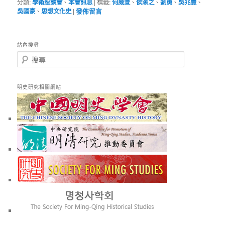
分類:
學術座談會
、
本會訊息
|
標籤:
何威萱
、
侯潔之
、
劉勇
、
吳兆豐
、
吳國豪
、
思想文化史
|
發佈留言
站內搜尋
搜
尋
明史研究相關網站