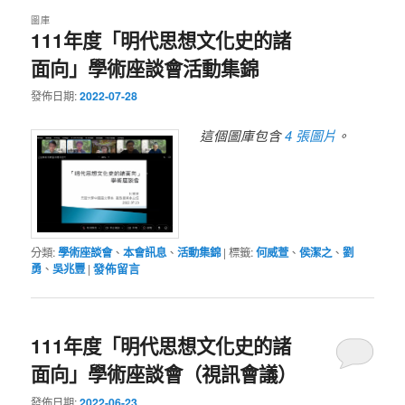
圖庫
111年度「明代思想文化史的諸
面向」學術座談會活動集錦
發佈日期:
2022-07-28
4 張圖片
這個圖庫包含
。
分類:
學術座談會
、
本會訊息
、
活動集錦
|
標籤:
何威萱
、
侯潔之
、
劉
勇
、
吳兆豐
|
發佈留言
111年度「明代思想文化史的諸
面向」學術座談會（視訊會議）
發佈日期:
2022-06-23