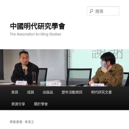
跳
跳
至
至
搜
主
輔
尋
要
助
中國明代研究學會
內
內
容
容
The Association for Ming Studies
主
首頁
成員
出版品
歷年活動資訊
明代研究文書
要
選
資源分享
關於學會
單
侯潔之
標籤彙整: