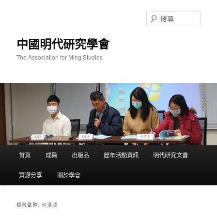
跳
跳
至
至
搜
主
輔
尋
要
助
中國明代研究學會
內
內
容
容
The Association for Ming Studies
主
首頁
成員
出版品
歷年活動資訊
明代研究文書
要
選
資源分享
關於學會
單
何漢威
標籤彙整: