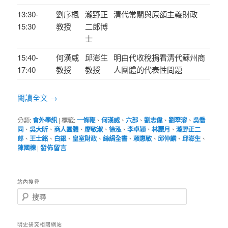
13:30-
劉序楓
瀧野正
清代常關與原額主義財政
15:30
教授
二郎博
士
15:40-
何漢威
邱澎生
明由代收稅捐看清代蘇州商
17:40
教授
教授
人團體的代表性問題
閱讀全文
→
分類:
會外學訊
|
標籤:
一條鞭
、
何漢威
、
六部
、
劉志偉
、
劉翠溶
、
吳喬
同
、
吳大昕
、
商人團體
、
廖敏淑
、
徐泓
、
李卓穎
、
林麗月
、
瀧野正二
郎
、
王士銘
、
白銀
、
皇室財政
、
絲絹全書
、
賴惠敏
、
邱仲麟
、
邱澎生
、
陳國棟
|
發佈留言
站內搜尋
搜
尋
明史研究相關網站