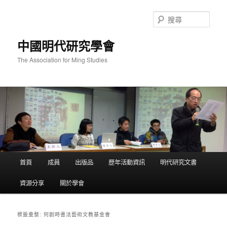
跳
跳
至
至
搜
主
輔
尋
要
助
中國明代研究學會
內
內
容
容
The Association for Ming Studies
主
首頁
成員
出版品
歷年活動資訊
明代研究文書
要
選
資源分享
關於學會
單
何創時書法藝術文教基金會
標籤彙整: