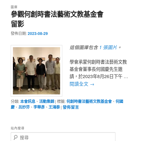
圖庫
參觀何創時書法藝術文教基金會
留影
發佈日期:
2023-08-29
1 張圖片
這個圖庫包含
。
學會承蒙何創時書法藝術文教
基金會董事長何國慶先生邀
請，於2023年8月26日下午 …
閱讀全文
→
分類:
本會訊息
、
活動集錦
|
標籤:
何創時書法藝術文教基金會
、
何國
慶
、
呂妙芬
、
李華彥
、
王鴻泰
|
發佈留言
站內搜尋
搜