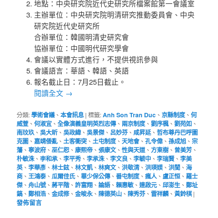
地點：中央研究院近代史研究所檔案館第一會議室
主辦單位：中央研究院明清研究推動委員會、中央
研究院近代史研究所
合辦單位：韓國明清史研究會
協辦單位：中國明代研究學會
會議以實體方式進行，不提供視訊參與
會議語言：華語、韓語、英語
報名截止日：7月25日截止。
閱讀全文
→
分類:
學術會議
、
本會訊息
|
標籤:
Anh Son Tran Duc
、
京縣制度
、
何
威萱
、
何淑宜
、
全像演義皇明英烈志傳
、
兩京制度
、
劉序楓
、
劉苑如
、
南玟玖
、
吳大昕
、
吳政緯
、
吳景傑
、
呂妙芬
、
咸昇延
、
哲布尊丹巴呼圖
克圖
、
嘉靖倭亂
、
土客衝突
、
土屯制度
、
天地會
、
孔令偉
、
孫成旭
、
宗
藩
、
寧波府
、
巫仁恕
、
康熙帝
、
張康文
、
性與天道
、
方東樹
、
曾美芳
、
朴敏洙
、
李和承
、
李平秀
、
李承洙
、
李文良
、
李毓中
、
李瑞賢
、
李美
英
、
李華彥
、
林士鉉
、
林文凱
、
林爽文
、
洪敬清
、
洪瑛媄
、
洪誾
、
海
商
、
王鴻泰
、
瓜爾佳氏
、
畢少保公傳
、
番屯制度
、
瘋人
、
盧正恒
、
羅士
傑
、
舟山號
、
蔣平階
、
許富翔
、
論語
、
賴惠敏
、
連啟元
、
邱澎生
、
鄭址
鎬
、
鄭相浩
、
金成修
、
金晙永
、
陳德英山
、
陳秀芬
、
雷祥麟
、
黃鈴棋
|
發佈留言