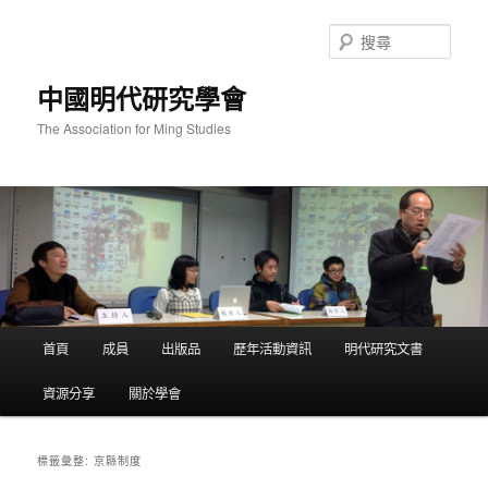
跳
跳
至
至
搜
主
輔
尋
要
助
中國明代研究學會
內
內
容
容
The Association for Ming Studies
主
首頁
成員
出版品
歷年活動資訊
明代研究文書
要
選
資源分享
關於學會
單
京縣制度
標籤彙整: