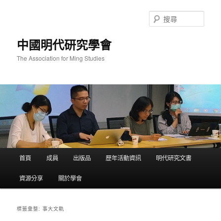
跳
跳
至
至
搜
主
輔
尋
要
助
中國明代研究學會
內
內
容
容
The Association for Ming Studies
主
首頁
成員
出版品
歷年活動資訊
明代研究文書
要
選
資源分享
關於學會
單
事大文軌
標籤彙整: