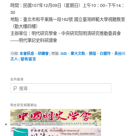
時間：民國107年12月09日（星期日）上午10：00~下午14：
30
地點：臺北市和平東路一段162號 國立臺灣師範大學視聽教室
（勤大樓四樓）
主辦單位：明代研究學會、中央研究院明清研究推動委員會
——明代筆記史料研讀會
分類:
本會訊息
、
研讀會
|
標籤:
GIS
、
事大文軌
、
倭寇
、
白璧玲
、
長谷川
正人
|
發佈留言
站內搜尋
搜
尋
明史研究相關網站