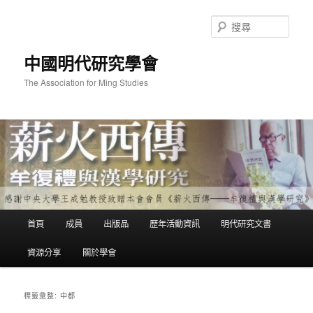
跳
跳
至
至
搜
主
輔
尋
要
助
中國明代研究學會
內
內
容
容
The Association for Ming Studies
主
首頁
成員
出版品
歷年活動資訊
明代研究文書
要
選
資源分享
關於學會
單
中都
標籤彙整: