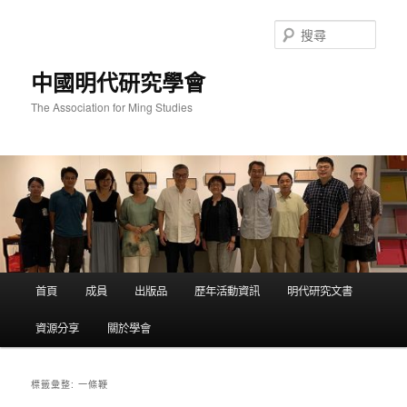
跳
跳
至
至
搜
主
輔
尋
要
助
中國明代研究學會
內
內
容
容
The Association for Ming Studies
主
首頁
成員
出版品
歷年活動資訊
明代研究文書
要
選
資源分享
關於學會
單
一條鞭
標籤彙整: