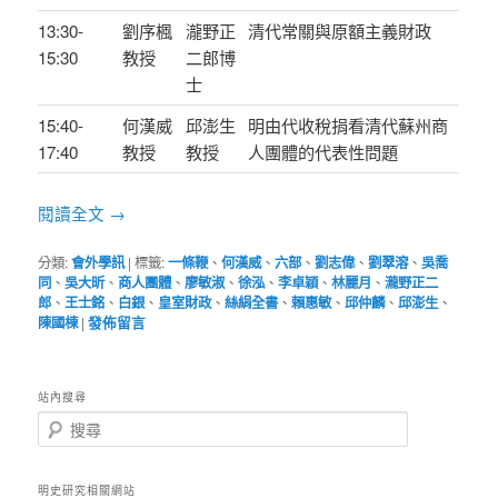
13:30-
劉序楓
瀧野正
清代常關與原額主義財政
15:30
教授
二郎博
士
15:40-
何漢威
邱澎生
明由代收稅捐看清代蘇州商
17:40
教授
教授
人團體的代表性問題
閱讀全文
→
分類:
會外學訊
|
標籤:
一條鞭
、
何漢威
、
六部
、
劉志偉
、
劉翠溶
、
吳喬
同
、
吳大昕
、
商人團體
、
廖敏淑
、
徐泓
、
李卓穎
、
林麗月
、
瀧野正二
郎
、
王士銘
、
白銀
、
皇室財政
、
絲絹全書
、
賴惠敏
、
邱仲麟
、
邱澎生
、
陳國棟
|
發佈留言
站內搜尋
搜
尋
明史研究相關網站