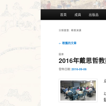
主
首頁
成員
出版品
要
選
單
專題演講
分類彙整:
文
←
較舊的文章
章
導
圖庫
2016年戴思哲
覽
發佈日期:
2016-09-06