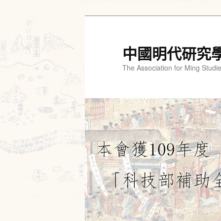
跳
跳
至
至
主
輔
中國明代研究
要
助
The Association for Ming Studi
內
內
容
容