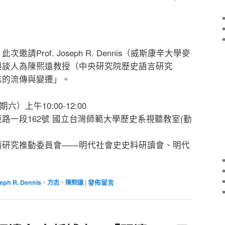
請Prof. Joseph R. Dennis（威斯康辛大學麥
與談人為陳熙遠教授（中央研究院歷史語言研究
志的流傳與變遷」。
六）上午10:00-12:00
路一段162號 國立台灣師範大學歷史系視聽教室(勤
清研究推動委員會——明代社會史史料研讀會、明代
eph R. Dennis
、
方志
、
陳熙遠
|
發佈留言