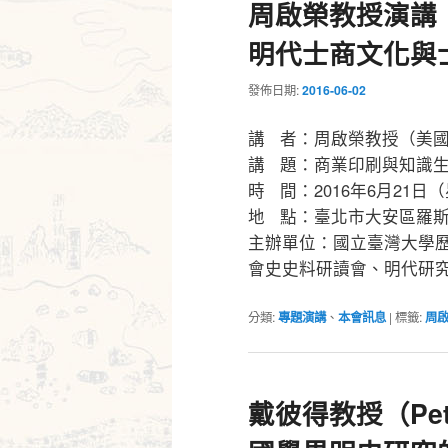
周啟榮教授演講
明代士商文化與
發佈日期:
2016-06-02
講 者：周啟榮教授（美
講 題：商業印刷與知識
時 間：2016年6月21日（
地 點：臺北市大安區羅斯
主辦單位：國立臺灣大學
會史史料研讀會、明代研
分類:
專題演講
、
本會訊息
|
標籤:
周
戴彼得教授（Pete