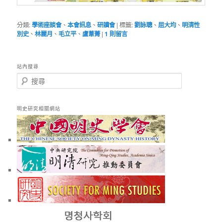
分類:
學術座談會
、
本會訊息
、
研讀會
|
標籤:
劉詠聰
、
屈大均
、
明清性
別史
、
林麗月
、
毛立平
、
盧葦菁
|
1
則留言
站內搜尋
搜
尋
明史研究相關網站