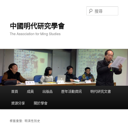
跳
跳
至
至
搜
主
輔
尋
要
助
中國明代研究學會
內
內
容
容
The Association for Ming Studies
主
首頁
成員
出版品
歷年活動資訊
明代研究文書
要
選
資源分享
關於學會
單
明清性別史
標籤彙整: