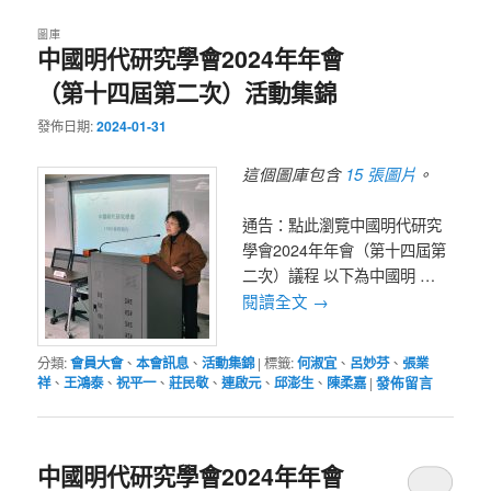
圖庫
中國明代研究學會2024年年會
（第十四屆第二次）活動集錦
發佈日期:
2024-01-31
15 張圖片
這個圖庫包含
。
通告：點此瀏覽中國明代研究
學會2024年年會（第十四屆第
二次）議程 以下為中國明 …
閱讀全文
→
分類:
會員大會
、
本會訊息
、
活動集錦
|
標籤:
何淑宜
、
呂妙芬
、
張業
祥
、
王鴻泰
、
祝平一
、
莊民敬
、
連啟元
、
邱澎生
、
陳柔嘉
|
發佈留言
中國明代研究學會2024年年會