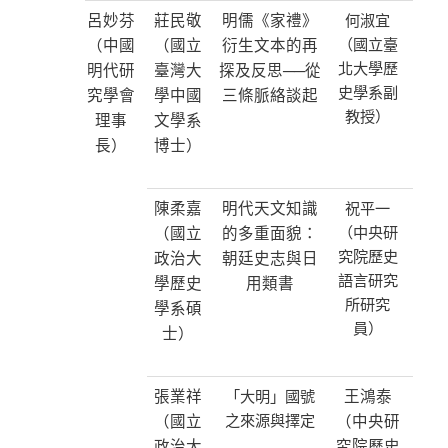
呂妙芬
莊民敬
明儒《家禮》
何淑宜
（中國
（國立
衍生文本的再
（國立臺
北大學歷
明代研
臺灣大
探及反思──從
史學系副
究學會
學中國
三條脈絡談起
教授）
理事
文學系
長）
博士）
陳柔嘉
明代天文知識
祝平一
（國立
的多重面貌：
（中央研
究院歷史
政治大
朝廷史志與日
語言研究
學歷史
用類書
所研究
學系碩
員）
士）
張業祥
王鴻泰
「大明」國號
（國立
之來源與擇定
（中央研
政治大
究院歷史