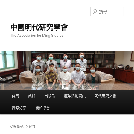
跳
跳
至
至
搜
主
輔
尋
要
助
中國明代研究學會
內
內
容
容
The Association for Ming Studies
主
首頁
成員
出版品
歷年活動資訊
明代研究文書
要
選
資源分享
關於學會
單
呂妙芬
標籤彙整: