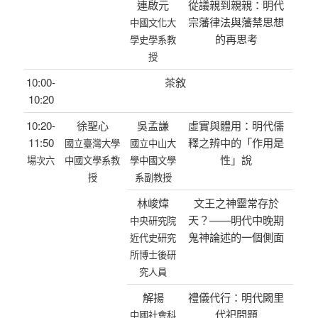
連啟元
從議親到親親：明代
宗藩律法與藩禁思想
中國文化大
的再思考
學史學系教
授
10:00-
茶敘
10:20
10:20-
徐聖心
吳孟謙
虛實與體用：明代儒
11:50
釋之辨中的「作用是
國立臺灣大學
國立中山大
性」說
場次六
中國文學系教
學中國文學
授
系副教授
林峻煒
文王之神靈常存於
天？——明代中晚期
中央研究院
鬼神論述的一個側面
近代史研究
所博士後研
究人員
解揚
禮儀代行：明代闕里
代祀問題
中國社會科