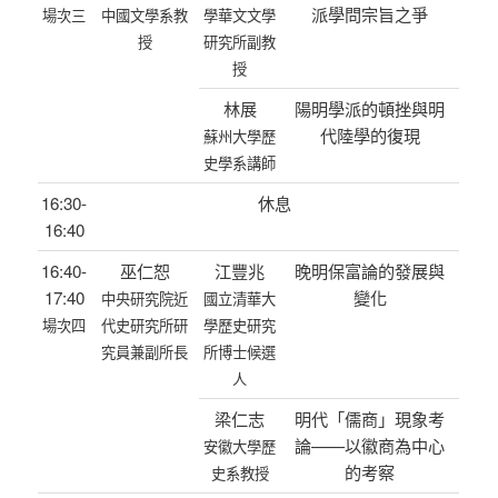
派學問宗旨之爭
場次三
中國文學系教
學華文文學
授
研究所副教
授
林展
陽明學派的頓挫與明
代陸學的復現
蘇州大學歷
史學系講師
16:30-
休息
16:40
16:40-
巫仁恕
江豐兆
晚明保富論的發展與
17:40
變化
中央研究院近
國立清華大
場次四
代史研究所研
學歷史研究
究員兼副所長
所博士候選
人
梁仁志
明代「儒商」現象考
論——以徽商為中心
安徽大學歷
的考察
史系教授