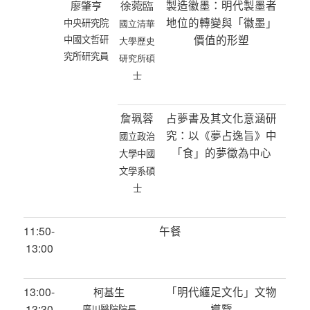
徐菀臨
製造徽墨：明代製墨者
廖肇亨
地位的轉變與「徽墨」
中央研究院
國立清華
價值的形塑
中國文哲研
大學歷史
究所研究員
研究所碩
士
詹珮蓉
占夢書及其文化意涵研
究：以《夢占逸旨》中
國立政治
「食」的夢徵為中心
大學中國
文學系碩
士
11:50-
午餐
13:00
13:00-
「明代纏足文化」文物
柯基生
13:30
導覽
廣川醫院院長