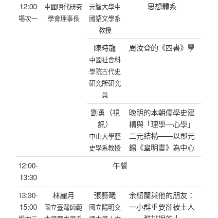
12:00
思想體系
中國明代研究
元智大學中
場次一
學會理事長
國語文學系
教授
陳時龍
周汝登的《四書》學
中國社會科
學院古代史
研究所研究
員
劉勇（視
晚明的本朝儒學史建
訊）
構與「理學—心學」
二元結構——以鄧元
中山大學歷
錫《皇明書》為中心
史學系教授
12:00-
午餐
13:30
13:30-
林麗月
張藝曦
余紉蘭與他的朋友：
15:00
一小群重要卻被士人
國立臺灣師範
國立陽明交