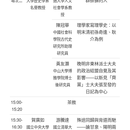
群排摒的人
場次二
大學歷史學系
通大學人文
名譽教授
社會學系教
授
陳冠華
理學家寫理學史：以
明末清初孫奇逢、耿
中國社會科
介為例
學院古代史
研究所助理
研究員
黃友灝
晚明非東林派士大夫
的政治結盟自覺及其
中山大學博
影響——以新見「齊
雅學院博士
黨」士大夫張至發的
後研究員
日記為中心
15:00-
茶敘
15:20
15:30-
賀廣如
游騰達
殊途同歸與背道而馳
16:30
——論甘泉、陽明兩
國立中央大學
國立清華大