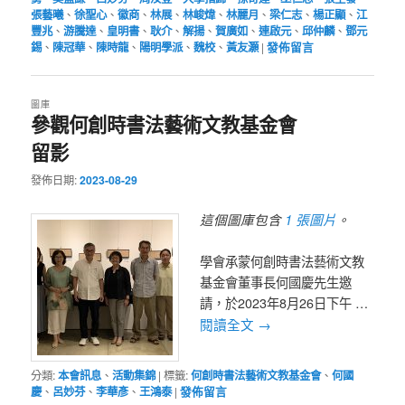
張藝曦
、
徐聖心
、
徽商
、
林展
、
林峻煒
、
林麗月
、
梁仁志
、
楊正顯
、
江
豐兆
、
游騰達
、
皇明書
、
耿介
、
解揚
、
賀廣如
、
連啟元
、
邱仲麟
、
鄧元
錫
、
陳冠華
、
陳時龍
、
陽明學派
、
魏校
、
黃友灝
|
發佈留言
圖庫
參觀何創時書法藝術文教基金會
留影
發佈日期:
2023-08-29
1 張圖片
這個圖庫包含
。
學會承蒙何創時書法藝術文教
基金會董事長何國慶先生邀
請，於2023年8月26日下午 …
閱讀全文
→
分類:
本會訊息
、
活動集錦
|
標籤:
何創時書法藝術文教基金會
、
何國
慶
、
呂妙芬
、
李華彥
、
王鴻泰
|
發佈留言