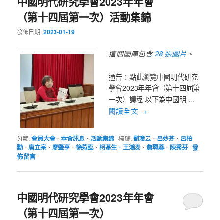
中國明代研究學會2023年年會
（第十四屆第一次）活動集錦
發佈日期:
2023-01-19
28 張圖片
這個圖庫包含
。
通告：點此瀏覽中國明代研究
學會2023年年會（第十四屆第
一次）議程 以下為中國明 …
閱讀全文
→
分類:
會員大會
、
本會訊息
、
活動集錦
|
標籤:
劉瓊云
、
呂妙芬
、
呂柏
勳
、
唐立宗
、
廖肇亨
、
徐菀臨
、
柯基生
、
王鴻泰
、
詹珮蓉
、
陳秀芬
|
發
佈留言
中國明代研究學會2023年年會
（第十四屆第一次）