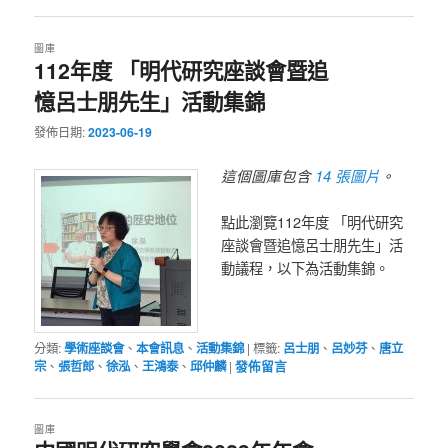
圖庫
112年度 「明代研究座談會暨追
憶呂士朋先生」活動集錦
發佈日期:
2023-06-19
14 張圖片
這個圖庫包含
。
點此瀏覽112年度 「明代研究
座談會暨追憶呂士朋先生」活
動議程，以下為活動集錦。
分類:
學術座談會
、
本會訊息
、
活動集錦
|
標籤:
呂士朋
、
呂妙芬
、
唐立
宗
、
張哲郎
、
徐泓
、
王鴻泰
、
邱仲麟
|
發佈留言
圖庫