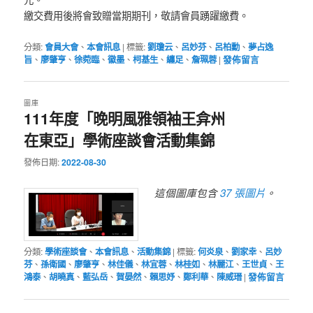
繳交費用後將會致贈當期期刊，敬請會員踴躍繳費。
分類:
會員大會
、
本會訊息
|
標籤:
劉瓊云
、
呂妙芬
、
呂柏勳
、
夢占逸
旨
、
廖肇亨
、
徐菀臨
、
徽墨
、
柯基生
、
纏足
、
詹珮蓉
|
發佈留言
圖庫
111年度「晚明風雅領袖王弇州
在東亞」學術座談會活動集錦
發佈日期:
2022-08-30
37 張圖片
這個圖庫包含
。
分類:
學術座談會
、
本會訊息
、
活動集錦
|
標籤:
何炎泉
、
劉家幸
、
呂妙
芬
、
孫衛國
、
廖肇亨
、
林佳儀
、
林宜蓉
、
林桂如
、
林麗江
、
王世貞
、
王
鴻泰
、
胡曉真
、
藍弘岳
、
賀晏然
、
賴思妤
、
鄭利華
、
陳威瑨
|
發佈留言