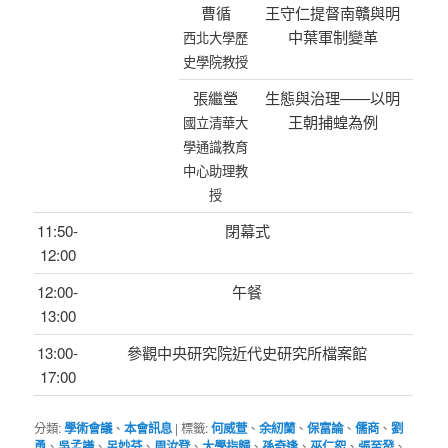
曹循
王守仁提督南贛與明
中葉軍制變革
西北大學歷
史學院教授
張繼瑩
生態與治理——以明
王朝捕蝗為例
國立清華大
學通識教育
中心助理教
授
11:50-
閉幕式
12:00
12:00-
午餐
13:00
13:00-
參觀中央研究院近代史研究所檔案館
17:00
分類:
學術會議
、
本會訊息
|
標籤:
何威萱
、
余紉蘭
、
保富論
、
儒商
、
劉
勇
、
吳孟謙
、
呂妙芬
、
周汝登
、
大學指歸
、
孫奇逢
、
巫仁恕
、
張至發
、