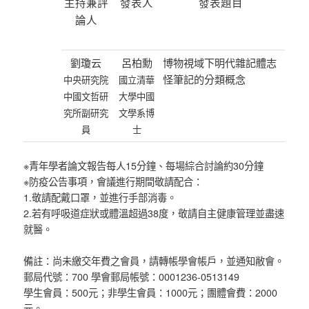
主持兼評
發表人
發表題目
論人
劉瓊云
呂柏勳
博物視域下明代雜記體志
怪筆記的分類概念
中央研究院
國立清華
中國文哲研
大學中國
究所副研究
文學系博
員
士
※青年學者論文報告每人15分鐘、每場綜合討論約30分鐘
※防疫公告事項，會議進行期間敬請配合：
1.敬請配戴口罩，並進行手部消毒。
2.若有呼吸道症狀或體溫超過38度，敬請自主健康管理並盡速
就醫。
備註：尚未繳交年費之會員，請轉帳學會帳戶，並通知敝會。
郵局代號：700 學會郵局帳號：0001236-0513149
學生會員：500元；非學生會員：1000元；團體會費：2000
元。