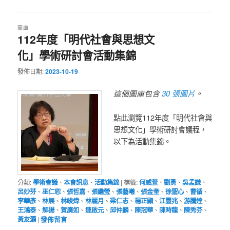
圖庫
112年度「明代社會與思想文
化」學術研討會活動集錦
發佈日期:
2023-10-19
30 張圖片
這個圖庫包含
。
點此瀏覽112年度「明代社會與
思想文化」學術研討會議程，
以下為活動集錦。
分類:
學術會議
、
本會訊息
、
活動集錦
|
標籤:
何威萱
、
劉勇
、
吳孟謙
、
呂妙芬
、
巫仁恕
、
張哲嘉
、
張繼瑩
、
張藝曦
、
張金奎
、
徐聖心
、
曹循
、
李華彥
、
林展
、
林峻煒
、
林麗月
、
梁仁志
、
楊正顯
、
江豐兆
、
游騰達
、
王鴻泰
、
解揚
、
賀廣如
、
連啟元
、
邱仲麟
、
陳冠華
、
陳時龍
、
陳秀芬
、
黃友灝
|
發佈留言