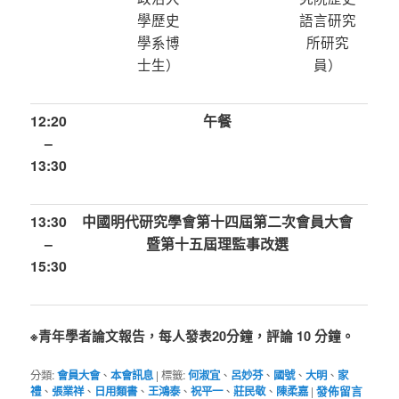
學歷史
語言研究
學系博
所研究
士生）
員）
12:20
午餐
–
13:30
13:30
中國明代研究學會第十四屆第二次會員大會
–
暨第十五屆理監事改選
15:30
※青年學者論文報告，每人發表20分鐘，評論 10 分鐘。
分類:
會員大會
、
本會訊息
|
標籤:
何淑宜
、
呂妙芬
、
國號
、
大明
、
家
禮
、
張業祥
、
日用類書
、
王鴻泰
、
祝平一
、
莊民敬
、
陳柔嘉
|
發佈留言