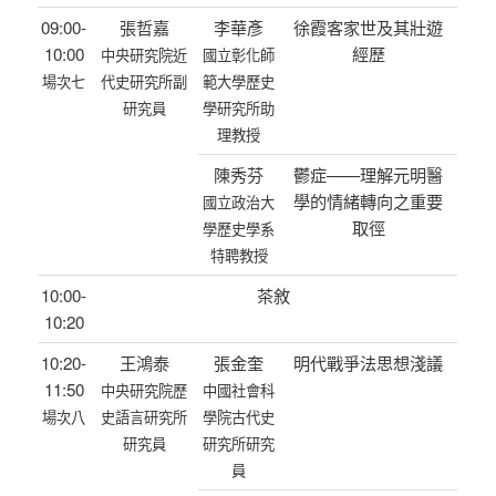
09:00-
張哲嘉
李華彥
徐霞客家世及其壯遊
10:00
經歷
中央研究院近
國立彰化師
場次七
代史研究所副
範大學歷史
研究員
學研究所助
理教授
陳秀芬
鬱症——理解元明醫
學的情緒轉向之重要
國立政治大
取徑
學歷史學系
特聘教授
10:00-
茶敘
10:20
10:20-
王鴻泰
張金奎
明代戰爭法思想淺議
11:50
中央研究院歷
中國社會科
場次八
史語言研究所
學院古代史
研究員
研究所研究
員