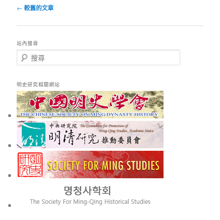
文
←
較舊的文章
章
導
覽
站內搜尋
搜
尋
明史研究相關網站