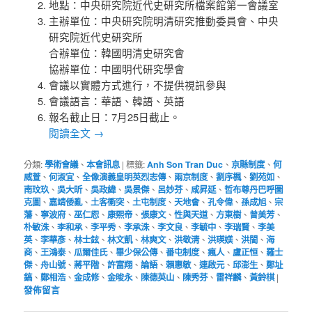
地點：中央研究院近代史研究所檔案館第一會議室
主辦單位：中央研究院明清研究推動委員會、中央
研究院近代史研究所
合辦單位：韓國明清史研究會
協辦單位：中國明代研究學會
會議以實體方式進行，不提供視訊參與
會議語言：華語、韓語、英語
報名截止日：7月25日截止。
閱讀全文
→
分類:
學術會議
、
本會訊息
|
標籤:
Anh Son Tran Duc
、
京縣制度
、
何
威萱
、
何淑宜
、
全像演義皇明英烈志傳
、
兩京制度
、
劉序楓
、
劉苑如
、
南玟玖
、
吳大昕
、
吳政緯
、
吳景傑
、
呂妙芬
、
咸昇延
、
哲布尊丹巴呼圖
克圖
、
嘉靖倭亂
、
土客衝突
、
土屯制度
、
天地會
、
孔令偉
、
孫成旭
、
宗
藩
、
寧波府
、
巫仁恕
、
康熙帝
、
張康文
、
性與天道
、
方東樹
、
曾美芳
、
朴敏洙
、
李和承
、
李平秀
、
李承洙
、
李文良
、
李毓中
、
李瑞賢
、
李美
英
、
李華彥
、
林士鉉
、
林文凱
、
林爽文
、
洪敬清
、
洪瑛媄
、
洪誾
、
海
商
、
王鴻泰
、
瓜爾佳氏
、
畢少保公傳
、
番屯制度
、
瘋人
、
盧正恒
、
羅士
傑
、
舟山號
、
蔣平階
、
許富翔
、
論語
、
賴惠敏
、
連啟元
、
邱澎生
、
鄭址
鎬
、
鄭相浩
、
金成修
、
金晙永
、
陳德英山
、
陳秀芬
、
雷祥麟
、
黃鈴棋
|
發佈留言